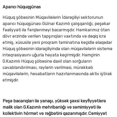
Aparıcı hüquqşünas
Hüquq şöbəsinin Müqavilələrin İdarəçiliyi sektorunun
aparıcı hüquqşünası Gülnar Kazımlı çalışqanlığı, peşəkar
fəaliyyəti ilə fərqlənməyi bacarmışdır. Həmkarımız ötən
dövr ərzində verilən tapşırıqları vaxtında və dəqiq icra
etmiş, xüsusilə yeni proqram təminatına keçidlə əlaqədar
Hüquq şöbəsinin idarəçiliyində olan müqavilələrin sistemə
inteqrasiyasını uğurla həyata keçirmişdir. Həmçinin
G.Kazımlı Hüquq şöbəsinə daxil olan sorğuların
cavablandırılması, rəylərin verilməsi, mürəkkəb
müqavilələrin, hesabatların hazırlanmasında aktiv iştirak
etmişdir.
Peşə bacarıqları ilə yanaşı, yüksək şəxsi keyfiyyətlərə
malik olan G.Kazımlı mehribanlığı və səmimiyyəti ilə
kollektivin hörmət və rəğbətini qazanmışdır. Cəmiyyət