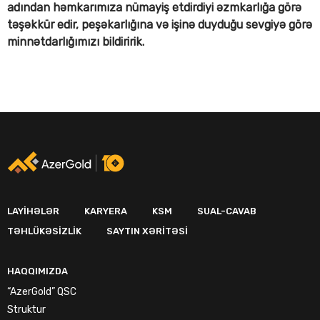
adından həmkarımıza nümayiş etdirdiyi əzmkarlığa görə
təşəkkür edir, peşəkarlığına və işinə duyduğu sevgiyə görə
minnətdarlığımızı bildiririk.
LAYIHƏLƏR
KARYERA
KSM
SUAL-CAVAB
TƏHLÜKƏSIZLIK
SAYTIN XƏRITƏSI
HAQQIMIZDA
“AzerGold” QSC
Struktur