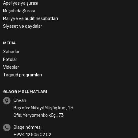
Apellyasiya şurası
Müşahidə Şurası
Maliyyə və audit hesabatları
Siyasət və qaydalar
MEDIA
Xəbərlər
Fotolar
Videolar
Təqaüd proqramları
ƏLAQƏ MƏLUMATLARI
Ünvan:
Baş ofis: Mikayıl Müşfiq küç., 2H
Ofis: Yeryomenko küç., 73
Əlaqə nömrəsi:
+994 12 505 02 02