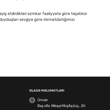
ş etdirdikləri əzmkar fəaliyyətə görə təşəkkür
ə duyduqları sevgiyə görə minnətdarlığımızı
ƏLAQƏ MƏLUMATLARI
Ünvan:
Baş ofis: Mikayıl Müşfiq küç., 2H