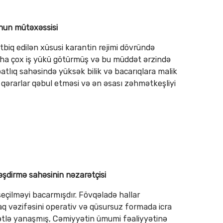
nun mütəxəssisi
tbiq edilən xüsusi karantin rejimi dövründə
aha çox iş yükü götürmüş və bu müddət ərzində
atlıq sahəsində yüksək bilik və bacarıqlara malik
k qərarlar qəbul etməsi və ən əsası zəhmətkeşliyi
ləşdirmə sahəsinin nəzarətçisi
eçilməyi bacarmışdır. Fövqəladə hallar
aq vəzifəsini operativ və qüsursuz formada icra
yətlə yanaşmış, Cəmiyyətin ümumi fəaliyyətinə