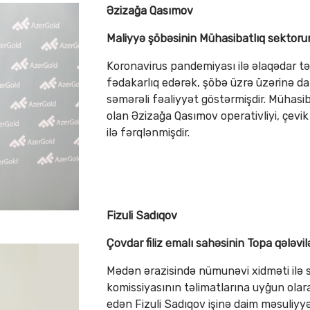
Əzizağa Qasımov
Maliyyə şöbəsinin Mühasibatlıq sektoru
Koronavirus pandemiyası ilə əlaqədar tə
fədakarlıq edərək, şöbə üzrə üzərinə d
səmərəli fəaliyyət göstərmişdir. Mühasib
olan Əzizağa Qasımov operativliyi, çevi
ilə fərqlənmişdir.
Fizuli Sadıqov
Çovdar filiz emalı sahəsinin Topa qələvi
Mədən ərazisində nümunəvi xidməti ilə s
komissiyasının təlimatlarına uyğun olar
edən Fizuli Sadıqov işinə daim məsuliy