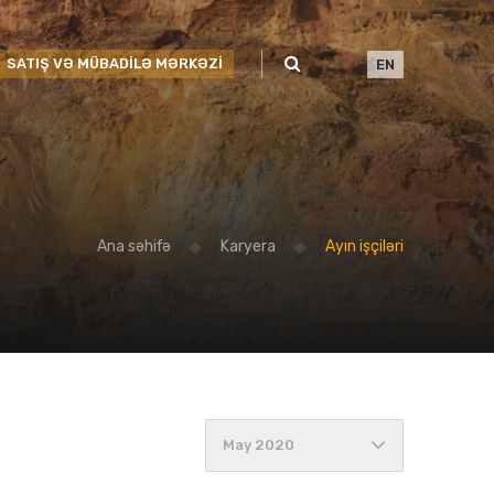
SATIŞ VƏ MÜBADİLƏ MƏRKƏZİ
EN
Ana səhifə
Karyera
Ayın işçiləri
May 2020