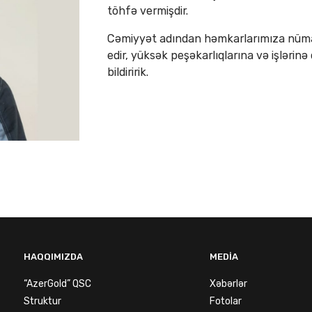
töhfə vermişdir.
Cəmiyyət adından həmkarlarımıza nümayi
edir, yüksək peşəkarlıqlarına və işlərin
bildiririk.
HAQQIMIZDA
MEDIA
“AzerGold” QSC
Xəbərlər
Struktur
Fotolar