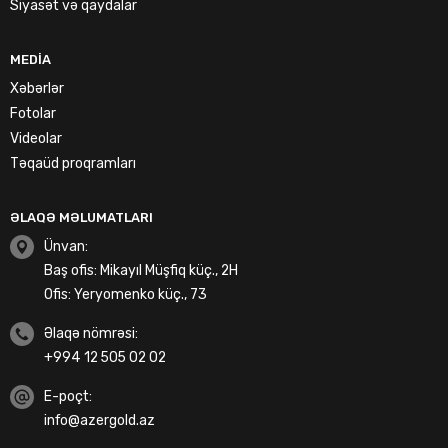
Siyasət və qaydalar
MEDIA
Xəbərlər
Fotolar
Videolar
Təqaüd proqramları
ƏLAQƏ MƏLUMATLARI
Ünvan:
Baş ofis: Mikayıl Müşfiq küç., 2H
Ofis: Yeryomenko küç., 73
Əlaqə nömrəsi:
+994 12 505 02 02
E-poçt:
info@azergold.az