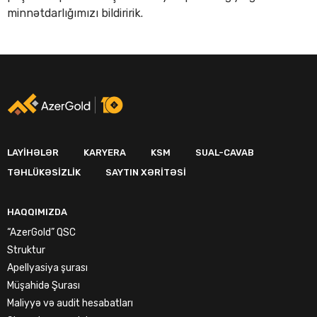
minnətdarlığımızı bildiririk.
LAYIHƏLƏR
KARYERA
KSM
SUAL-CAVAB
TƏHLÜKƏSIZLIK
SAYTIN XƏRITƏSI
HAQQIMIZDA
“AzerGold” QSC
Struktur
Apellyasiya şurası
Müşahidə Şurası
Maliyyə və audit hesabatları