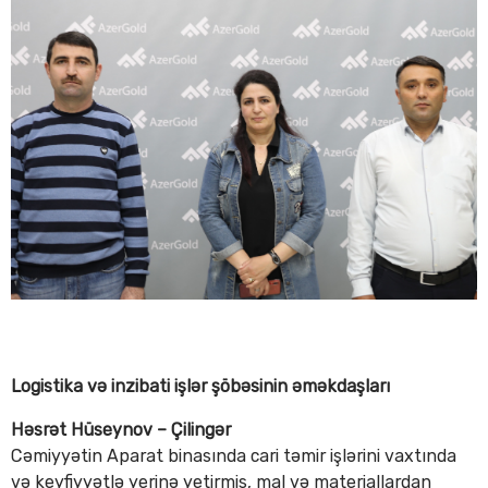
Logistika və inzibati işlər şöbəsinin əməkdaşları
Həsrət Hüseynov – Çilingər
Cəmiyyətin Aparat binasında cari təmir işlərini vaxtında
və keyfiyyətlə yerinə yetirmiş, mal və materiallardan