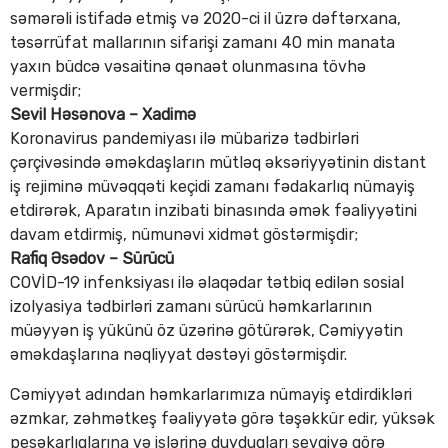
səmərəli istifadə etmiş və 2020-ci il üzrə dəftərxana,
təsərrüfat mallarının sifarişi zamanı 40 min manata
yaxın büdcə vəsaitinə qənaət olunmasına tövhə
vermişdir;
Sevil Həsənova – Xadimə
Koronavirus pandemiyası ilə mübarizə tədbirləri
çərçivəsində əməkdaşların mütləq əksəriyyətinin distant
iş rejiminə müvəqqəti keçidi zamanı fədakarlıq nümayiş
etdirərək, Aparatın inzibati binasında əmək fəaliyyətini
davam etdirmiş, nümunəvi xidmət göstərmişdir;
Rafiq Əsədov – Sürücü
COVİD-19 infenksiyası ilə əlaqədar tətbiq edilən sosial
izolyasiya tədbirləri zamanı sürücü həmkarlarının
müəyyən iş yükünü öz üzərinə götürərək, Cəmiyyətin
əməkdaşlarına nəqliyyat dəstəyi göstərmişdir.
Cəmiyyət adından həmkarlarımıza nümayiş etdirdikləri
əzmkar, zəhmətkeş fəaliyyətə görə təşəkkür edir, yüksək
peşəkarlıqlarına və işlərinə duyduqları sevgiyə görə