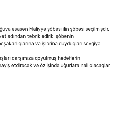
ğuya əsasən Maliyyə şöbəsi ilin şöbəsi seçilmişdir.
ət adından təbrik edirik, şöbənin
eşəkarlıqlarına və işlərinə duyduqları sevgiyə
aşları qarşımıza qoyulmuş hədəflərin
iş etdirəcək və öz işində uğurlara nail olacaqlar.