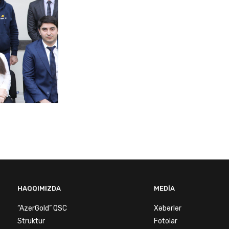
HAQQIMIZDA
MEDIA
“AzerGold” QSC
Xəbərlər
Struktur
Fotolar