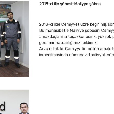
2018-ci ilin şöbəsi-Maliyyə şöbəsi
2018-ci ildə Cəmiyyət üzrə keçirilmiş sor
Bu münasibətlə Maliyyə şöbəsini Cəmiyy
əməkdaşlarına təşəkkür edirik, yüksək p
görə minnətdarlığımızı bildiririk.
Arzu edirik ki, Cəmiyyətin bütün əməkd
icraedilməsində nümunəvi fəaliyyət nümay