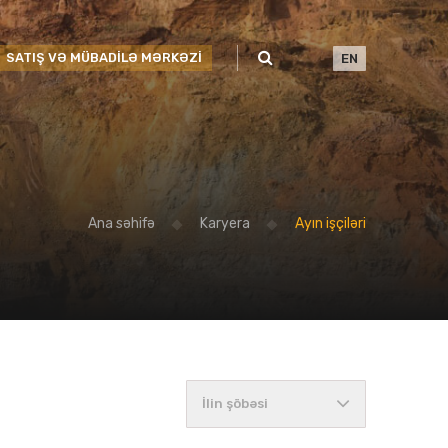
SATIŞ VƏ MÜBADİLƏ MƏRKƏZİ
EN
Ana səhifə
Karyera
Ayın işçiləri
İlin şöbəsi