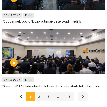
06.03.2026
15:00
“Çovdar nekropolu” kitabı ictimaiyyətə təqdim edilib
06.03.2026
13:00
“AzerGold” QSC-də kibertəhlükəsizlik üzrə növbəti təlim keçirilib
1
2
3
...
18