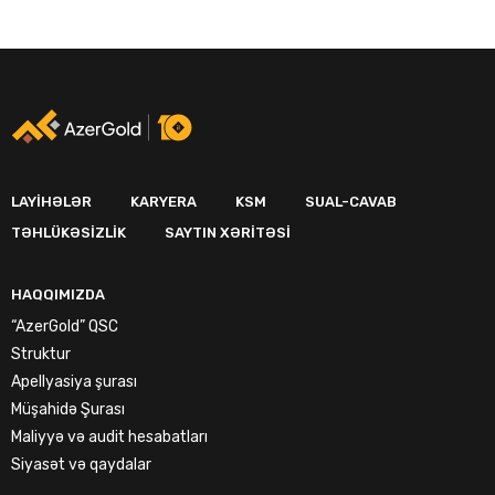
LAYIHƏLƏR
KARYERA
KSM
SUAL-CAVAB
TƏHLÜKƏSIZLIK
SAYTIN XƏRITƏSI
HAQQIMIZDA
“AzerGold” QSC
Struktur
Apellyasiya şurası
Müşahidə Şurası
Maliyyə və audit hesabatları
Siyasət və qaydalar