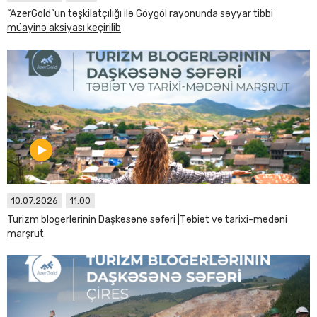
“AzerGold”un təşkilatçılığı ilə Göygöl rayonunda səyyar tibbi
müayinə aksiyası keçirilib
10.07.2026
11:00
Turizm blogerlərinin Daşkəsənə səfəri |Təbiət və tarixi-mədəni
marşrut