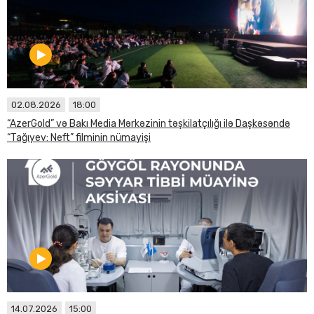
02.08.2026
18:00
“AzerGold” və Bakı Media Mərkəzinin təşkilatçılığı ilə Daşkəsəndə
“Tağıyev: Neft” filminin nümayişi
14.07.2026
15:00