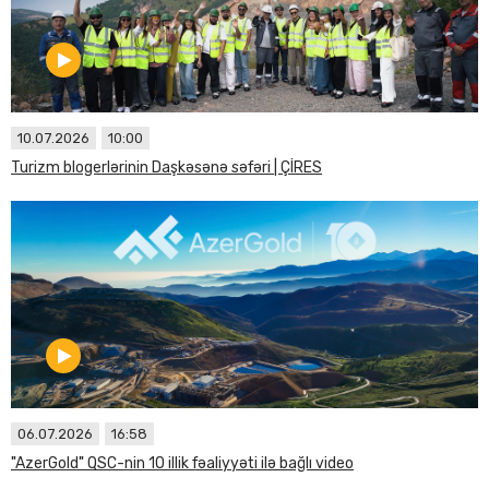
10.07.2026
10:00
Turizm blogerlərinin Daşkəsənə səfəri | ÇİRES
06.07.2026
16:58
"AzerGold" QSC-nin 10 illik fəaliyyəti ilə bağlı video