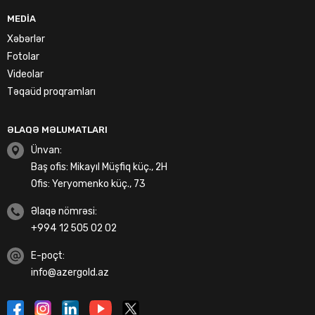
MEDIA
Xəbərlər
Fotolar
Videolar
Təqaüd proqramları
ƏLAQƏ MƏLUMATLARI
Ünvan:
Baş ofis: Mikayıl Müşfiq küç., 2H
Ofis: Yeryomenko küç., 73
Əlaqə nömrəsi:
+994 12 505 02 02
E-poçt:
info@azergold.az