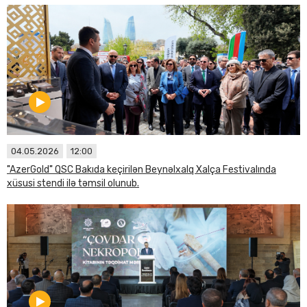
04.05.2026
12:00
"AzerGold" QSC Bakıda keçirilən Beynəlxalq Xalça Festivalında
xüsusi stendi ilə təmsil olunub.