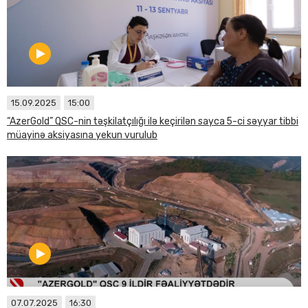
15.09.2025
15:00
“AzerGold” QSC-nin təşkilatçılığı ilə keçirilən sayca 5-ci səyyar tibbi
müayinə aksiyasına yekun vurulub
07.07.2025
16:30