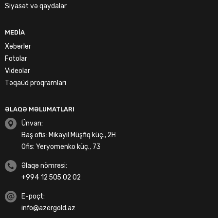
Siyasət və qaydalar
MEDIA
Xəbərlər
Fotolar
Videolar
Təqaüd proqramları
ƏLAQƏ MƏLUMATLARI
Ünvan:
Baş ofis: Mikayıl Müşfiq küç., 2H
Ofis: Yeryomenko küç., 73
Əlaqə nömrəsi:
+994 12 505 02 02
E-poçt:
info@azergold.az