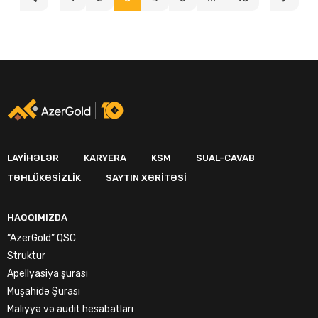
LAYIHƏLƏR
KARYERA
KSM
SUAL-CAVAB
TƏHLÜKƏSIZLIK
SAYTIN XƏRITƏSI
HAQQIMIZDA
“AzerGold” QSC
Struktur
Apellyasiya şurası
Müşahidə Şurası
Maliyyə və audit hesabatları