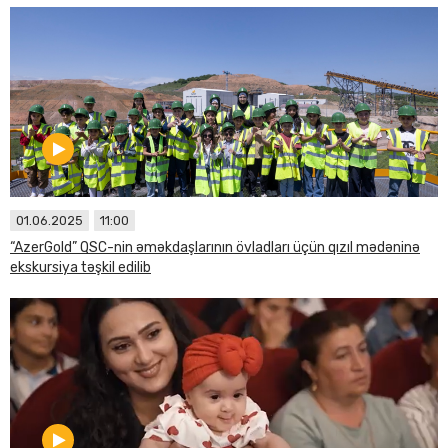
01.06.2025
11:00
“AzerGold” QSC-nin əməkdaşlarının övladları üçün qızıl mədəninə
ekskursiya təşkil edilib