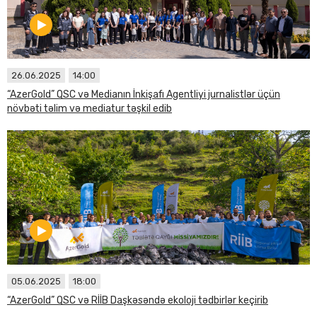
26.06.2025
14:00
“AzerGold” QSC və Medianın İnkişafı Agentliyi jurnalistlər üçün
növbəti təlim və mediatur təşkil edib
05.06.2025
18:00
“AzerGold” QSC və RİİB Daşkəsəndə ekoloji tədbirlər keçirib