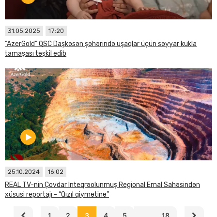
31.05.2025
17:20
“AzerGold” QSC Daşkəsən şəhərində uşaqlar üçün səyyar kukla
tamaşası təşkil edib
25.10.2024
16:02
REAL TV-nin Çovdar İnteqrəolunmuş Regional Emal Sahəsindən
xüsusi reportajı - “Qızıl qiymətinə”
1
2
3
4
5
...
18