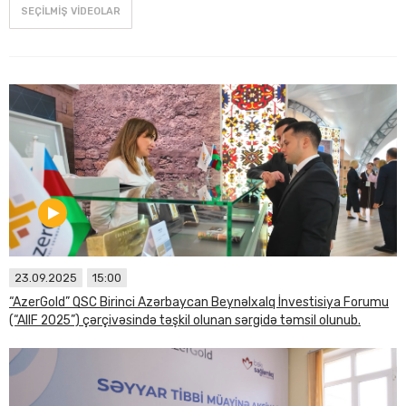
SEÇILMIŞ VIDEOLAR
23.09.2025
15:00
“AzerGold” QSC Birinci Azərbaycan Beynəlxalq İnvestisiya Forumu
(“AIIF 2025”) çərçivəsində təşkil olunan sərgidə təmsil olunub.