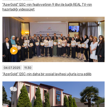
"AzerGold" QSC-nin fəaliyyətinin 9 illiyi ilə bağlı REAL TV-nin
hazırladığı videosüjet
04.07.2025
11:30
“AzerGold” QSC-nin daha bir sosial layihəsi uğurla icra edilib