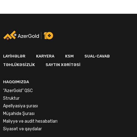
LAYIHƏLƏR
KARYERA
KSM
SUAL-CAVAB
TƏHLÜKƏSIZLIK
SAYTIN XƏRITƏSI
HAQQIMIZDA
“AzerGold” QSC
Struktur
Apellyasiya şurası
Müşahidə Şurası
Maliyyə və audit hesabatları
Siyasət və qaydalar