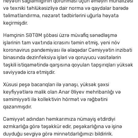
heyətin sağlamlığının qorunması üçün əməyin mühafizəsi
və texniki təhlükəsizliyə dair norma və qaydalar barədə
təlimatlandırma, nəzarət tədbirlərini uğurla həyata
keçirmişdir.
Həmçinin SƏTƏM şöbəsi üzrə müvafiq sənədləşmə
işlərinin tam vaxtında icrasını təmin etmiş, yeni növ
koronavirus pandemiyası ilə əlaqədar Cəmiyyətin inzibati
binasında dezinfeksiya işləri və qoruyucu vasitələrin
təşkili istiqamətində qarşısına qoyulan tapşırıqları yüksək
səviyyədə icra etmişdir.
Xüsusi peşə bacarıqları ilə yanaşı, yüksək şəxsi
keyfiyyətlərə malik olan Anar Əliyev mehribanlığı və
səmimiyyəti ilə kollektivin hörmət və rəğbətini
qazanmışdır.
Cəmiyyət adından həmkarımıza nümayiş etdirdiyi
əzmkarlığa görə təşəkkür edir, peşəkarlığına və işinə
duyduğu sevgiyə görə minnətdarlığımızı bildiririk.