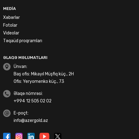
MEDIA
Xəbərlər
Fotolar
Videolar
Təqaüd proqramları
ƏLAQƏ MƏLUMATLARI
Ünvan:
Baş ofis: Mikayıl Müşfiq küç., 2H
Ofis: Yeryomenko küç., 73
Əlaqə nömrəsi:
+994 12 505 02 02
E-poçt:
info@azergold.az