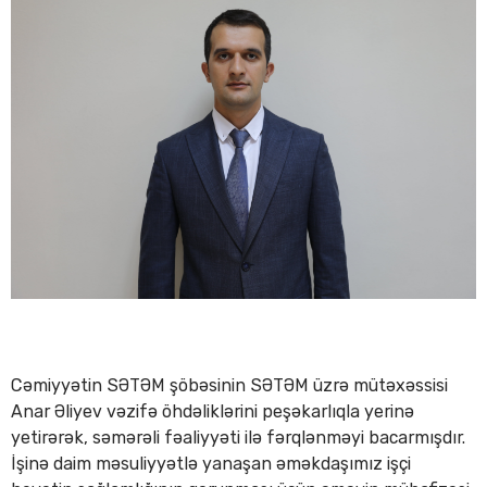
Cəmiyyətin SƏTƏM şöbəsinin SƏTƏM üzrə mütəxəssisi
Anar Əliyev vəzifə öhdəliklərini peşəkarlıqla yerinə
yetirərək, səmərəli fəaliyyəti ilə fərqlənməyi bacarmışdır.
İşinə daim məsuliyyətlə yanaşan əməkdaşımız işçi