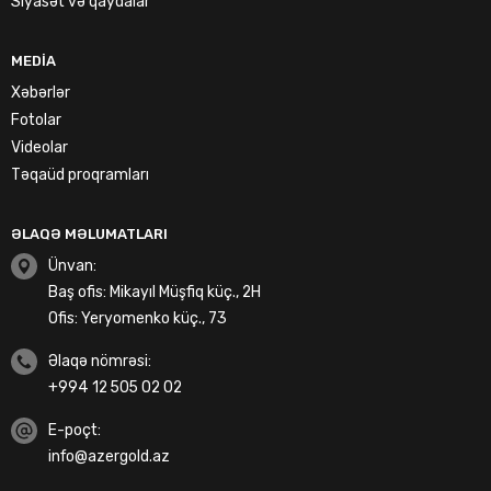
Siyasət və qaydalar
MEDIA
Xəbərlər
Fotolar
Videolar
Təqaüd proqramları
ƏLAQƏ MƏLUMATLARI
Ünvan:
Baş ofis: Mikayıl Müşfiq küç., 2H
Ofis: Yeryomenko küç., 73
Əlaqə nömrəsi:
+994 12 505 02 02
E-poçt:
info@azergold.az