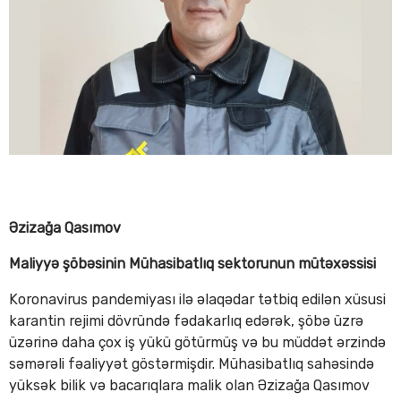
Əzizağa Qasımov
Maliyyə şöbəsinin Mühasibatlıq sektorunun mütəxəssisi
Koronavirus pandemiyası ilə əlaqədar tətbiq edilən xüsusi
karantin rejimi dövründə fədakarlıq edərək, şöbə üzrə
üzərinə daha çox iş yükü götürmüş və bu müddət ərzində
səmərəli fəaliyyət göstərmişdir. Mühasibatlıq sahəsində
yüksək bilik və bacarıqlara malik olan Əzizağa Qasımov