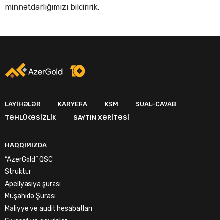
minnətdarlığımızı bildiririk.
LAYIHƏLƏR
KARYERA
KSM
SUAL-CAVAB
TƏHLÜKƏSIZLIK
SAYTIN XƏRITƏSI
HAQQIMIZDA
“AzerGold” QSC
Struktur
Apellyasiya şurası
Müşahidə Şurası
Maliyyə və audit hesabatları