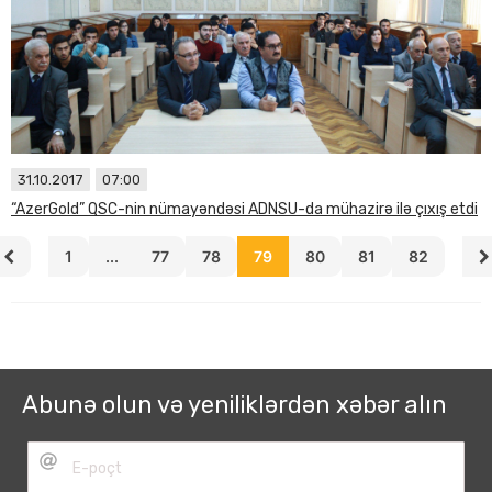
31.10.2017
07:00
“AzerGold” QSC-nin nümayəndəsi ADNSU-da mühazirə ilə çıxış etdi
1
...
77
78
79
80
81
82
Abunə olun və yeniliklərdən xəbər alın