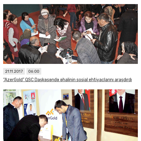
21.11.2017
06:00
“AzerGold” QSC Daşkəsəndə əhalinin sosial ehtiyaclarını araşdırdı