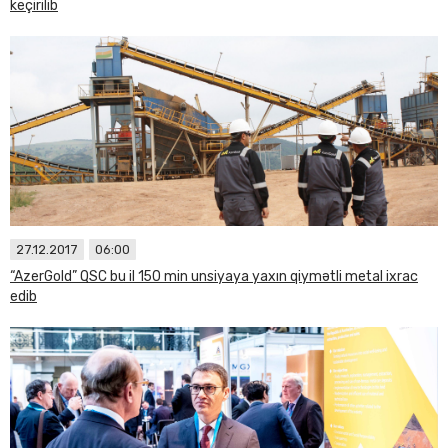
keçirilib
27.12.2017
06:00
“AzerGold” QSC bu il 150 min unsiyaya yaxın qiymətli metal ixrac
edib