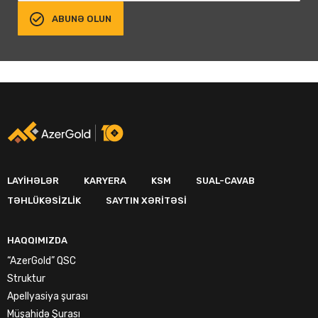
ABUNƏ OLUN
LAYIHƏLƏR
KARYERA
KSM
SUAL-CAVAB
TƏHLÜKƏSIZLIK
SAYTIN XƏRITƏSI
HAQQIMIZDA
“AzerGold” QSC
Struktur
Apellyasiya şurası
Müşahidə Şurası