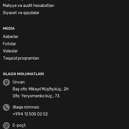
Maliyyə və audit hesabatları
Siyasət və qaydalar
MEDIA
Xəbərlər
Fotolar
Videolar
Təqaüd proqramları
ƏLAQƏ MƏLUMATLARI
Ünvan:
Baş ofis: Mikayıl Müşfiq küç., 2H
Ofis: Yeryomenko küç., 73
Əlaqə nömrəsi:
+994 12 505 02 02
E-poçt: