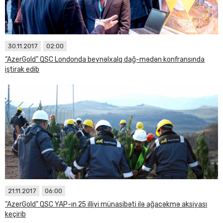
30.11.2017
02:00
“AzerGold” QSC Londonda beynəlxalq dağ-mədən konfransında
iştirak edib
21.11.2017
06:00
“AzerGold” QSC YAP-ın 25 illiyi münasibəti ilə ağacəkmə aksiyası
keçirib