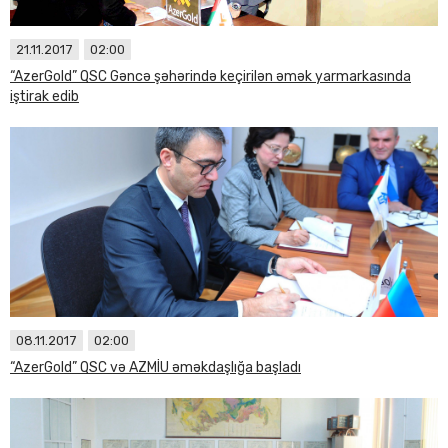
21.11.2017
02:00
“AzerGold” QSC Gəncə şəhərində keçirilən əmək yarmarkasında
iştirak edib
08.11.2017
02:00
“AzerGold” QSC və AZMİU əməkdaşlığa başladı