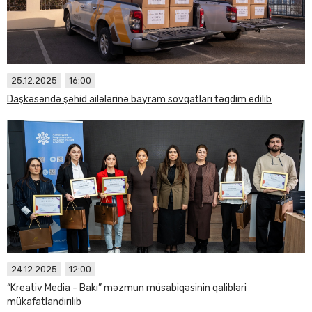
25.12.2025
16:00
Daşkəsəndə şəhid ailələrinə bayram sovqatları təqdim edilib
24.12.2025
12:00
“Kreativ Media - Bakı” məzmun müsabiqəsinin qalibləri
mükafatlandırılıb