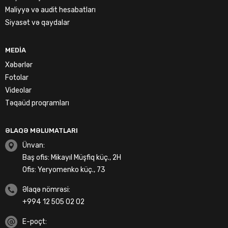
Maliyyə və audit hesabatları
Siyasət və qaydalar
MEDIA
Xəbərlər
Fotolar
Videolar
Təqaüd proqramları
ƏLAQƏ MƏLUMATLARI
Ünvan:
Baş ofis: Mikayıl Müşfiq küç., 2H
Ofis: Yeryomenko küç., 73
Əlaqə nömrəsi:
+994 12 505 02 02
E-poçt: