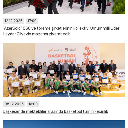
12.12.2025
17:00
"AzerGold" QSC və törəmə şirkətlərinin kollektivi Ümummilli Lider
Heydər Əliyevin məzarını ziyarət edib
08.12.2025
16:00
Daşkəsəndə məktəblilər arasında basketbol turniri keçirilib