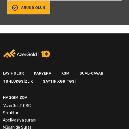
ABUNƏ OLUN
LAYIHƏLƏR
KARYERA
KSM
SUAL-CAVAB
TƏHLÜKƏSIZLIK
SAYTIN XƏRITƏSI
HAQQIMIZDA
“AzerGold” QSC
Struktur
Apellyasiya şurası
Müşahidə Şurası