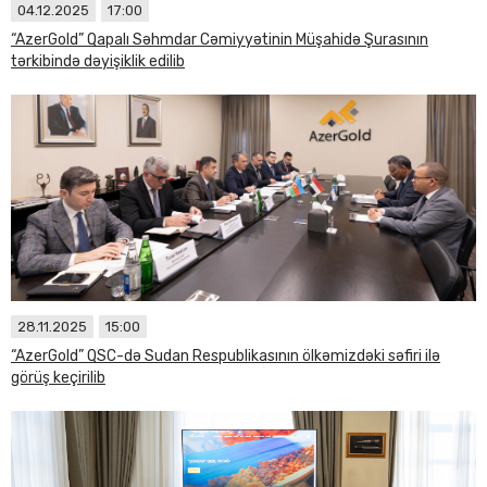
04.12.2025
17:00
“AzerGold” Qapalı Səhmdar Cəmiyyətinin Müşahidə Şurasının
tərkibində dəyişiklik edilib
28.11.2025
15:00
“AzerGold” QSC-də Sudan Respublikasının ölkəmizdəki səfiri ilə
görüş keçirilib