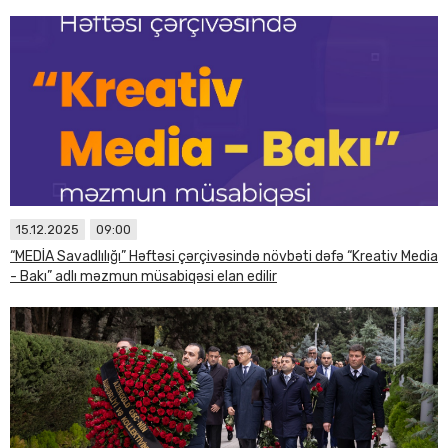
15.12.2025
09:00
“MEDİA Savadlılığı” Həftəsi çərçivəsində növbəti dəfə “Kreativ Media
- Bakı” adlı məzmun müsabiqəsi elan edilir