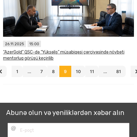
26.11.2025
15:00
“AzerGold” QSC-də “Yüksəliş” müsabiqəsi çərçivəsində növbəti
mentorluq görüşü keçirilib
1
...
7
8
9
10
11
...
81
Abunə olun və yeniliklərdən xəbər alın