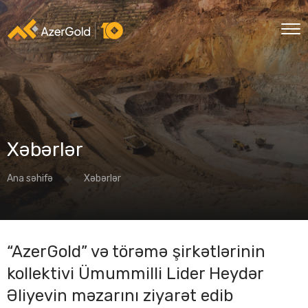
Xəbərlər
Ana səhifə
Xəbərlər
“AzerGold” və törəmə şirkətlərinin
kollektivi Ümummilli Lider Heydər
Əliyevin məzarını ziyarət edib