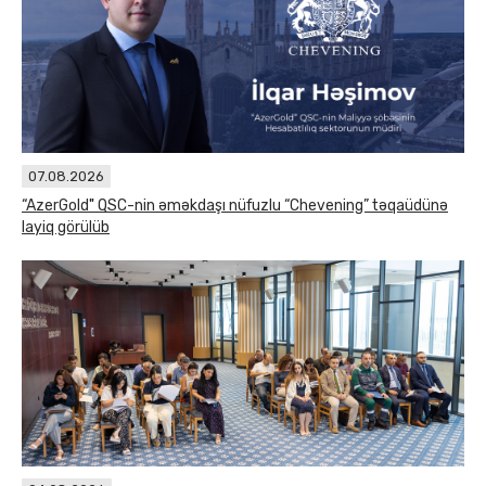
07.08.2026
“AzerGold" QSC-nin əməkdaşı nüfuzlu “Chevening” təqaüdünə
layiq görülüb