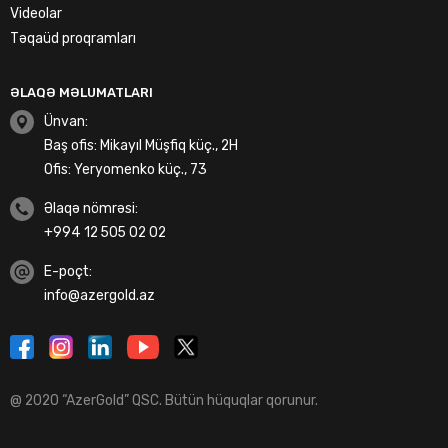
Videolar
Təqaüd proqramları
ƏLAQƏ MƏLUMATLARI
Ünvan:
Baş ofis: Mikayıl Müşfiq küç., 2H
Ofis: Yeryomenko küç., 73
Əlaqə nömrəsi:
+994 12 505 02 02
E-poçt:
info@azergold.az
@ 2020 “AzerGold” QSC. Bütün hüquqlar qorunur.