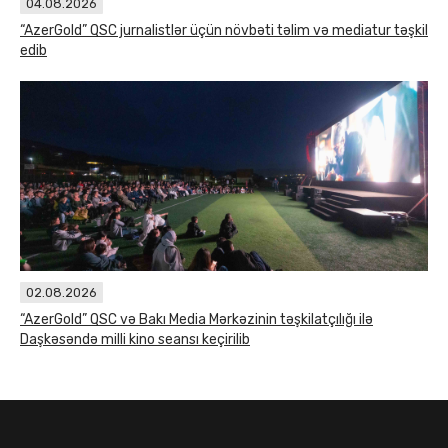
04.08.2026
“AzerGold” QSC jurnalistlər üçün növbəti təlim və mediatur təşkil
edib
02.08.2026
“AzerGold” QSC və Bakı Media Mərkəzinin təşkilatçılığı ilə
Daşkəsəndə milli kino seansı keçirilib