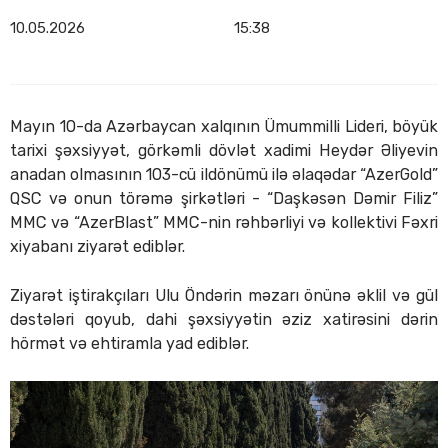
10.05.2026
15:38
Mayın 10-da Azərbaycan xalqının Ümummilli Lideri, böyük
tarixi şəxsiyyət, görkəmli dövlət xadimi Heydər Əliyevin
anadan olmasının 103-cü ildönümü ilə əlaqədar “AzerGold”
QSC və onun törəmə şirkətləri - “Daşkəsən Dəmir Filiz”
MMC və “AzerBlast” MMC-nin rəhbərliyi və kollektivi Fəxri
xiyabanı ziyarət ediblər.
Ziyarət iştirakçıları Ulu Öndərin məzarı önünə əklil və gül
dəstələri qoyub, dahi şəxsiyyətin əziz xatirəsini dərin
hörmət və ehtiramla yad ediblər.