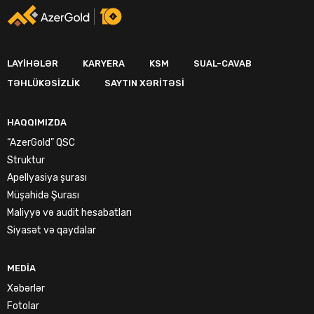
LAYIHƏLƏR
KARYERA
KSM
SUAL-CAVAB
TƏHLÜKƏSIZLIK
SAYTIN XƏRITƏSI
HAQQIMIZDA
“AzerGold” QSC
Struktur
Apellyasiya şurası
Müşahidə Şurası
Maliyyə və audit hesabatları
Siyasət və qaydalar
MEDIA
Xəbərlər
Fotolar