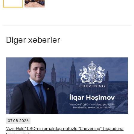
Digər xəbərlər
07.08.2026
“AzerGold" QSC-nin əməkdaşı nüfuzlu “Chevening” təqaüdünə