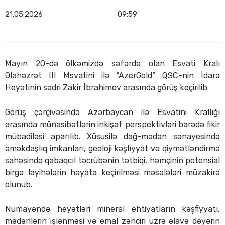
21.05.2026
09:59
Mayın 20-də ölkəmizdə səfərdə olan Esvati Kralı
Əlahəzrət III Msvatini ilə “AzerGold” QSC-nin İdarə
Heyətinin sədri Zakir İbrahimov arasında görüş keçirilib.
Görüş çərçivəsində Azərbaycan ilə Esvatini Krallığı
arasında münasibətlərin inkişaf perspektivləri barədə fikir
mübadiləsi aparılıb. Xüsusilə dağ-mədən sənayesində
əməkdaşlıq imkanları, geoloji kəşfiyyat və qiymətləndirmə
sahəsində qabaqcıl təcrübənin tətbiqi, həmçinin potensial
birgə layihələrin həyata keçirilməsi məsələləri müzakirə
olunub.
Nümayəndə heyətləri mineral ehtiyatların kəşfiyyatı,
mədənlərin işlənməsi və emal zənciri üzrə əlavə dəyərin