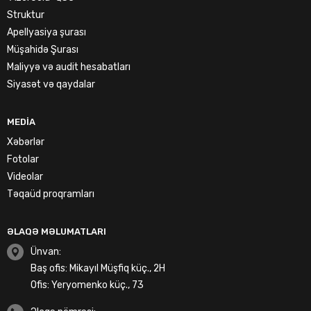
Struktur
Apellyasiya şurası
Müşahidə Şurası
Maliyyə və audit hesabatları
Siyasət və qaydalar
MEDIA
Xəbərlər
Fotolar
Videolar
Təqaüd proqramları
ƏLAQƏ MƏLUMATLARI
Ünvan:
Baş ofis: Mikayıl Müşfiq küç., 2H
Ofis: Yeryomenko küç., 73