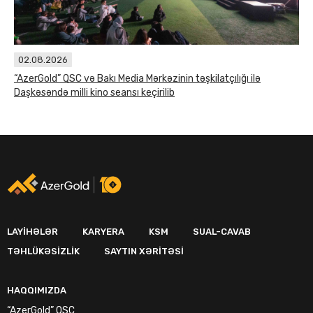
02.08.2026
“AzerGold” QSC və Bakı Media Mərkəzinin təşkilatçılığı ilə
Daşkəsəndə milli kino seansı keçirilib
LAYIHƏLƏR
KARYERA
KSM
SUAL-CAVAB
TƏHLÜKƏSIZLIK
SAYTIN XƏRITƏSI
HAQQIMIZDA
“AzerGold” QSC