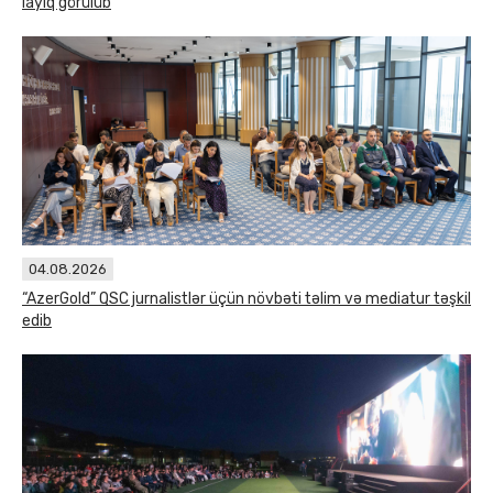
layiq görülüb
04.08.2026
“AzerGold” QSC jurnalistlər üçün növbəti təlim və mediatur təşkil
edib