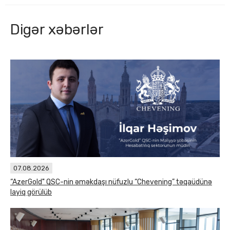
Digər xəbərlər
07.08.2026
“AzerGold" QSC-nin əməkdaşı nüfuzlu “Chevening” təqaüdünə
layiq görülüb