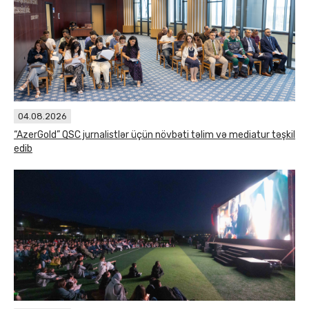
04.08.2026
“AzerGold” QSC jurnalistlər üçün növbəti təlim və mediatur təşkil
edib