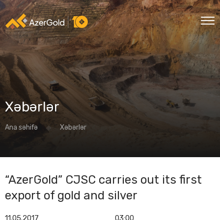
Xəbərlər
Ana səhifə
Xəbərlər
“AzerGold” CJSC carries out its first
export of gold and silver
11.05.2017
03:00