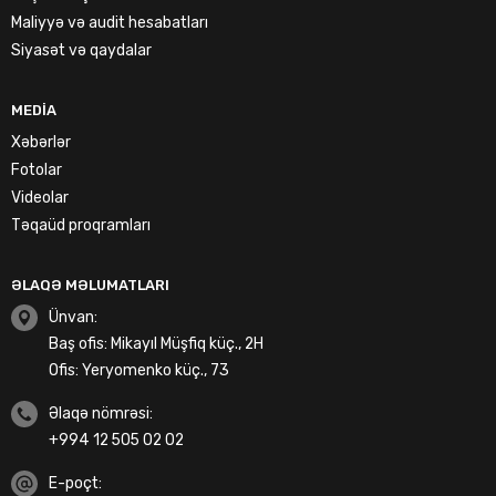
Maliyyə və audit hesabatları
Siyasət və qaydalar
MEDIA
Xəbərlər
Fotolar
Videolar
Təqaüd proqramları
ƏLAQƏ MƏLUMATLARI
Ünvan:
Baş ofis: Mikayıl Müşfiq küç., 2H
Ofis: Yeryomenko küç., 73
Əlaqə nömrəsi:
+994 12 505 02 02
E-poçt: