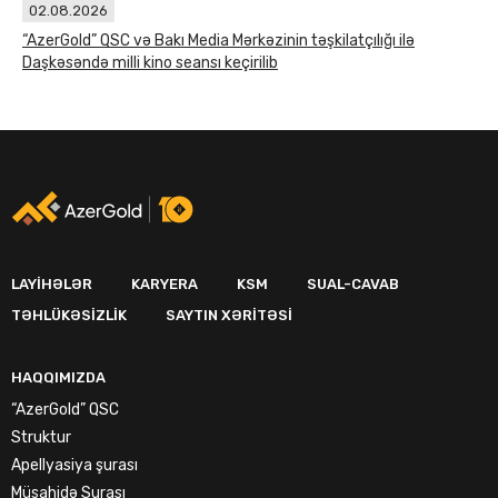
02.08.2026
“AzerGold” QSC və Bakı Media Mərkəzinin təşkilatçılığı ilə
Daşkəsəndə milli kino seansı keçirilib
LAYIHƏLƏR
KARYERA
KSM
SUAL-CAVAB
TƏHLÜKƏSIZLIK
SAYTIN XƏRITƏSI
HAQQIMIZDA
“AzerGold” QSC
Struktur
Apellyasiya şurası
Müşahidə Şurası