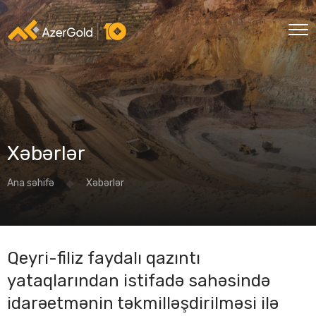
Xəbərlər
Ana səhifə
Xəbərlər
Qeyri-filiz faydalı qazıntı
yataqlarından istifadə sahəsində
idarəetmənin təkmilləşdirilməsi ilə