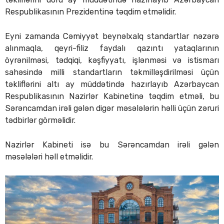
Respublikasının Prezidentinə təqdim etməlidir.
Eyni zamanda Cəmiyyət beynəlxalq standartlar nəzərə
alınmaqla, qeyri-filiz faydalı qazıntı yataqlarının
öyrənilməsi, tədqiqi, kəşfiyyatı, işlənməsi və istismarı
sahəsində milli standartların təkmilləşdirilməsi üçün
təkliflərini altı ay müddətində hazırlayıb Azərbaycan
Respublikasının Nazirlər Kabinetinə təqdim etməli, bu
Sərəncamdan irəli gələn digər məsələlərin həlli üçün zəruri
tədbirlər görməlidir.
Nazirlər Kabineti isə bu Sərəncamdan irəli gələn
məsələləri həll etməlidir.