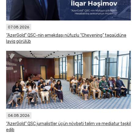
07.08.2026
“AzerGold" QSC-nin əməkdaşı nüfuzlu “Chevening” təqaüdünə
layiq görülüb
04.08.2026
“AzerGold” QSC jurnalistlər üçün növbəti təlim və mediatur təşkil
edib