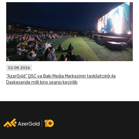
02.08.2026
“AzerGold” QSC və Bakı Media Mərkəzinin təşkilatçılığı ilə
Daşkəsəndə milli kino seansı keçirilib