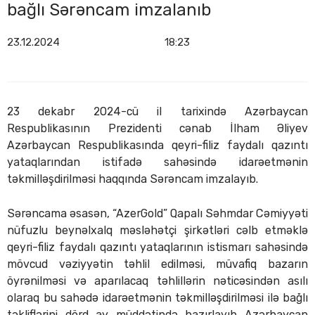
bağlı Sərəncam imzalanıb
23.12.2024
18:23
23 dekabr 2024-cü il tarixində Azərbaycan
Respublikasının Prezidenti cənab İlham Əliyev
Azərbaycan Respublikasında qeyri-filiz faydalı qazıntı
yataqlarından istifadə sahəsində idarəetmənin
təkmilləşdirilməsi haqqında Sərəncam imzalayıb.
Sərəncama əsasən, “AzerGold” Qapalı Səhmdar Cəmiyyəti
nüfuzlu beynəlxalq məsləhətçi şirkətləri cəlb etməklə
qeyri-filiz faydalı qazıntı yataqlarının istismarı sahəsində
mövcud vəziyyətin təhlil edilməsi, müvafiq bazarın
öyrənilməsi və aparılacaq təhlillərin nəticəsindən asılı
olaraq bu sahədə idarəetmənin təkmilləşdirilməsi ilə bağlı
təkliflərini dörd ay müddətində hazırlayıb Azərbaycan