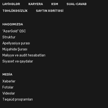
LAYIHƏLƏR
KARYERA
KSM
SUAL-CAVAB
TƏHLÜKƏSIZLIK
SAYTIN XƏRITƏSI
HAQQIMIZDA
“AzerGold” QSC
Struktur
Apellyasiya şurası
Müşahidə Şurası
Maliyyə və audit hesabatları
Siyasət və qaydalar
MEDIA
Xəbərlər
Fotolar
Videolar
Təqaüd proqramları