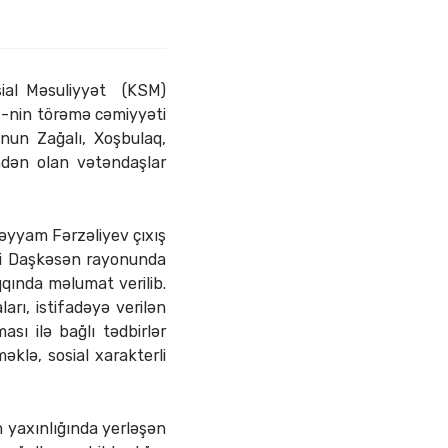
sial Məsuliyyət (KSM)
SC-nin törəmə cəmiyyəti
onun Zağalı, Xoşbulaq,
ndən olan vətəndaşlar
əyyam Fərzəliyev çıxış
iyi Daşkəsən rayonunda
aqqında məlumat verilib.
arı, istifadəyə verilən
sı ilə bağlı tədbirlər
klə, sosial xarakterli
in yaxınlığında yerləşən