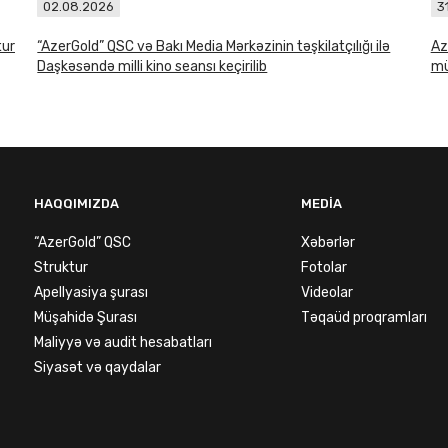
02.08.2026
3
tur
“AzerGold” QSC və Bakı Media Mərkəzinin təşkilatçılığı ilə
Az
Daşkəsəndə milli kino seansı keçirilib
mü
HAQQIMIZDA
MEDIA
“AzerGold” QSC
Xəbərlər
Struktur
Fotolar
Apellyasiya şurası
Videolar
Müşahidə Şurası
Təqaüd proqramları
Maliyyə və audit hesabatları
Siyasət və qaydalar