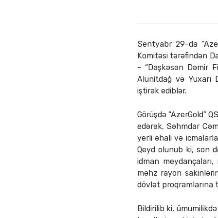
Sentyabr 29-da “Azer
Komitəsi tərəfindən Da
- “Daşkəsən Dəmir Fil
Alunitdağ və Yuxarı 
iştirak ediblər.
Görüşdə “AzerGold” QS
edərək, Səhmdar Cəmiy
yerli əhali və icmalarl
Qeyd olunub ki, son dö
idman meydançaları, m
məhz rayon sakinlərin
dövlət proqramlarına 
Bildirilib ki, ümumilik