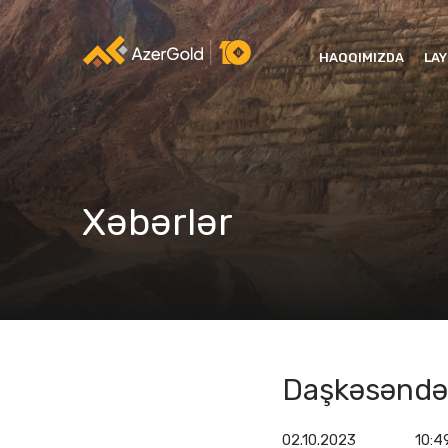
HAQQIMIZDA
LA
Xəbərlər
Daşkəsəndə y
02.10.2023
10:4