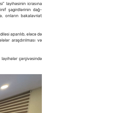
i” layihəsinin icrasına
if şagirdlərinin dağ-
ə, onların bakalavriat
iləsi aparılıb, eləcə də
ələlər araşdırılması və
layihələr çərçivəsində