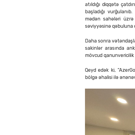
atıldığı diqqətə çatdı
başladığı vurğulanıb
mədən sahələri üzrə a
səviyyəsinə qəbuluna 
Daha sonra vətəndaşları
sakinlər arasında anke
mövcud qanunvericilik 
Qeyd edək ki, “AzerGo
bölgə əhalisi ilə ənənə