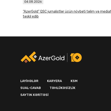
04.08.2026
“AzerGold” QSC jurnalistlər üçün növbəti təlim və media
təşkil edib
LAYIHƏLƏR
KARYERA
KSM
SUAL-CAVAB
TƏHLÜKƏSIZLIK
SAYTIN XƏRITƏSI