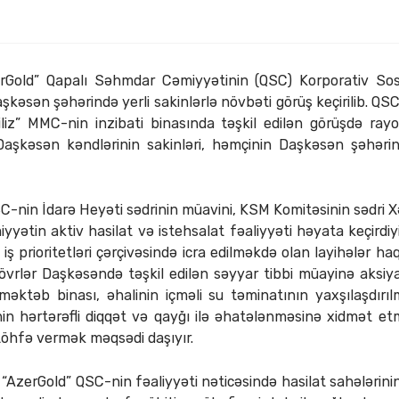
Gold” Qapalı Səhmdar Cəmiyyətinin (QSC) Korporativ So
şkəsən şəhərində yerli sakinlərlə növbəti görüş keçirilib. Q
iz” MMC-nin inzibati binasında təşkil edilən görüşdə ray
Daşkəsən kəndlərinin sakinləri, həmçinin Daşkəsən şəhəri
C-nin İdarə Heyəti sədrinin müavini, KSM Komitəsinin sədri X
yətin aktiv hasilat və istehsalat fəaliyyəti həyata keçird
a iş prioritetləri çərçivəsində icra edilməkdə olan layihələr h
vrlər Daşkəsəndə təşkil edilən səyyar tibbi müayinə aksiyal
əktəb binası, əhalinin içməli su təminatının yaxşılaşdırılma
in hərtərəfli diqqət və qayğı ilə əhatələnməsinə xidmət etmə
töhfə vermək məqsədi daşıyır.
də “AzerGold” QSC-nin fəaliyyəti nəticəsində hasilat sahələrin