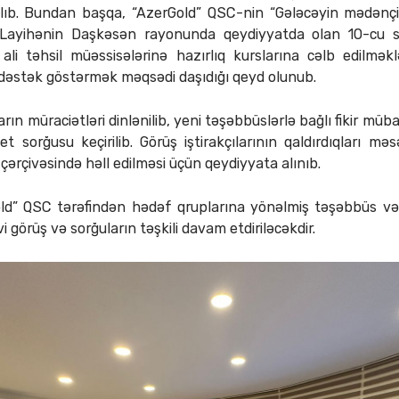
rılıb. Bundan başqa, “AzerGold” QSC-nin “Gələcəyin mədənçis
. Layihənin Daşkəsən rayonunda qeydiyyatda olan 10-cu sin
li təhsil müəssisələrinə hazırlıq kurslarına cəlb edilməkl
dəstək göstərmək məqsədi daşıdığı qeyd olunub.
n müraciətləri dinlənilib, yeni təşəbbüslərlə bağlı fikir mübad
t sorğusu keçirilib. Görüş iştirakçılarının qaldırdıqları məs
çərçivəsində həll edilməsi üçün qeydiyyata alınıb.
ld” QSC tərəfindən hədəf qruplarına yönəlmiş təşəbbüs və 
vi görüş və sorğuların təşkili davam etdiriləcəkdir.