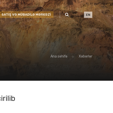
SATIŞ VƏ MÜBADİLƏ MƏRKƏZİ
EN
Ana səhifə
Xəbərlər
rilib