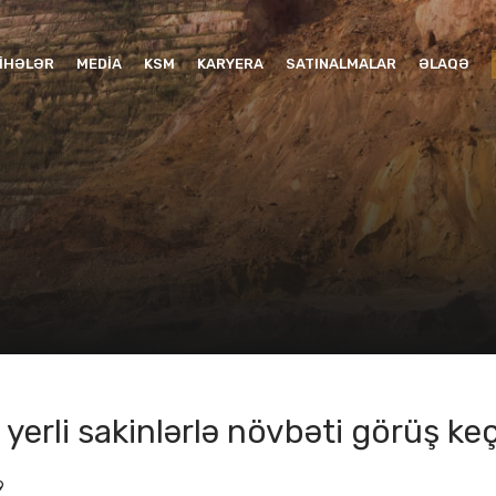
YIHƏLƏR
MEDIA
KSM
KARYERA
SATINALMALAR
ƏLAQƏ
erli sakinlərlə növbəti görüş keçi
9