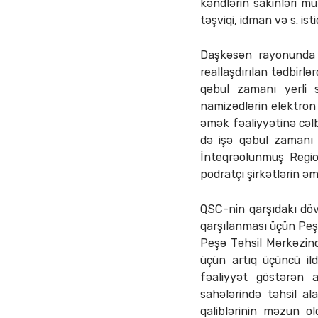
kəndlərin sakinləri mü
təşviqi, idman və s. ist
Daşkəsən rayonunda m
reallaşdırılan tədbir
qəbul zamanı yerli sa
namizədlərin elektron
əmək fəaliyyətinə cəlb
də işə qəbul zamanı y
İnteqrəolunmuş Regio
podratçı şirkətlərin əm
QSC-nin qarşıdakı dövrl
qarşılanması üçün Peşə
Peşə Təhsil Mərkəzind
üçün artıq üçüncü ildi
fəaliyyət göstərən a
sahələrində təhsil al
qaliblərinin məzun o