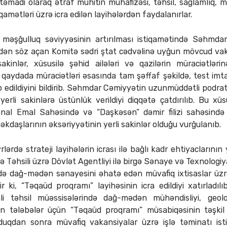
təmadi olaraq ətraf mühitin mühafizəsi, təhsil, sağlamlıq, m
iqamətləri üzrə icra edilən layihələrdən faydalanırlar.
əşğulluq səviyyəsinin artırılması istiqamətində Səhmda
lərdən söz açan Komitə sədri ştat cədvəlinə uyğun mövcud vak
kinlər, xüsusilə şəhid ailələri və qazilərin müraciətlərinə
 qaydada müraciətləri əsasında tam şəffaf şəkildə, test imta
 edildiyini bildirib. Səhmdar Cəmiyyətin uzunmüddətli podrat 
erli sakinlərə üstünlük verildiyi diqqətə çatdırılıb. Bu 
nal Emal Sahəsində və “Daşkəsən” dəmir filizi sahəsində ç
əkdaşlarının əksəriyyətinin yerli sakinlər olduğu vurğulanıb.
ərdə strateji layihələrin icrası ilə bağlı kadr ehtiyaclarının
 Təhsili üzrə Dövlət Agentliyi ilə birgə Sənaye və Texnologi
ə dağ-mədən sənayesini əhatə edən müvafiq ixtisaslar üzrə
r ki, “Təqaüd proqramı” layihəsinin icra edildiyi xatırladı
li təhsil müəssisələrində dağ-mədən mühəndisliyi, geol
an tələbələr üçün “Təqaüd proqramı” müsabiqəsinin təşkil ed
lduqdan sonra müvafiq vakansiyalar üzrə işlə təminatı ist