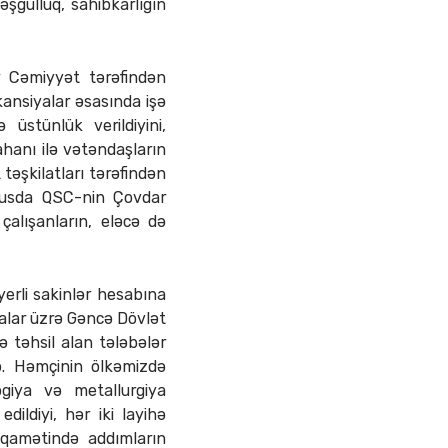
əşğulluq, sahibkarlığın
r Cəmiyyət tərəfindən
ansiyalar əsasında işə
 üstünlük verildiyini,
hanı ilə vətəndaşların
təşkilatları tərəfindən
xüsusda QSC-nin Çovdar
alışanların, eləcə də
 yerli sakinlər hesabına
yalar üzrə Gəncə Dövlət
 təhsil alan tələbələr
lıb. Həmçinin ölkəmizdə
ogiya və metallurgiya
ildiyi, hər iki layihə
iqamətində addımların