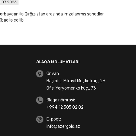
1.07.2026
ərbaycan ilə Qırğızıstan arasında imzalanmış sənədlər
badilə edilib
ƏLAQƏ MƏLUMATLARI
Ünvan:
Baş ofis: Mikayıl Müşfiq küç., 2H
Ofis: Yeryomenko küç., 73
Əlaqə nömrəsi:
+994 12 505 02 02
E-poçt:
info@azergold.az