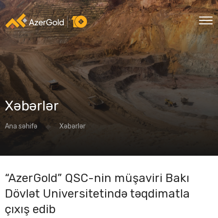
Xəbərlər
Ana səhifə
Xəbərlər
“AzerGold” QSC-nin müşaviri Bakı
Dövlət Universitetində təqdimatla
çıxış edib