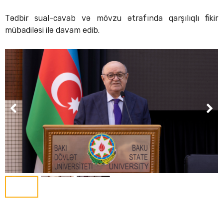
Tədbir sual-cavab və mövzu ətrafında qarşılıqlı fikir
mübadiləsi ilə davam edib.