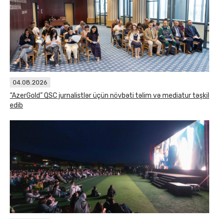
04.08.2026
“AzerGold” QSC jurnalistlər üçün növbəti təlim və mediatur təşkil
edib