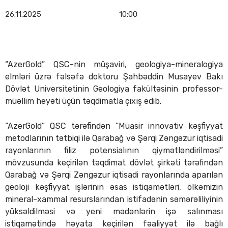
26.11.2025
10:00
“AzerGold” QSC-nin müşaviri, geologiya-mineralogiya
elmləri üzrə fəlsəfə doktoru Şahbəddin Musayev Bakı
Dövlət Universitetinin Geologiya fakültəsinin professor-
müəllim heyəti üçün təqdimatla çıxış edib.
“AzerGold” QSC tərəfindən “Müasir innovativ kəşfiyyat
metodlarının tətbiqi ilə Qarabağ və Şərqi Zəngəzur iqtisadi
rayonlarının filiz potensialının qiymətləndirilməsi”
mövzusunda keçirilən təqdimat dövlət şirkəti tərəfindən
Qarabağ və Şərqi Zəngəzur iqtisadi rayonlarında aparılan
geoloji kəşfiyyat işlərinin əsas istiqamətləri, ölkəmizin
mineral-xammal resurslarından istifadənin səmərəliliyinin
yüksəldilməsi və yeni mədənlərin işə salınması
istiqamətində həyata keçirilən fəaliyyət ilə bağlı