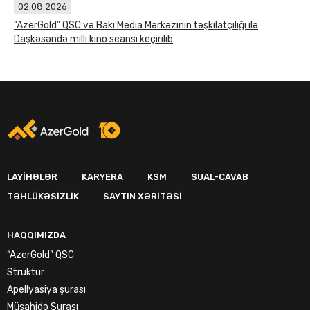
02.08.2026
“AzerGold” QSC və Bakı Media Mərkəzinin təşkilatçılığı ilə
Daşkəsəndə milli kino seansı keçirilib
LAYIHƏLƏR
KARYERA
KSM
SUAL-CAVAB
TƏHLÜKƏSIZLIK
SAYTIN XƏRITƏSI
HAQQIMIZDA
“AzerGold” QSC
Struktur
Apellyasiya şurası
Müşahidə Şurası