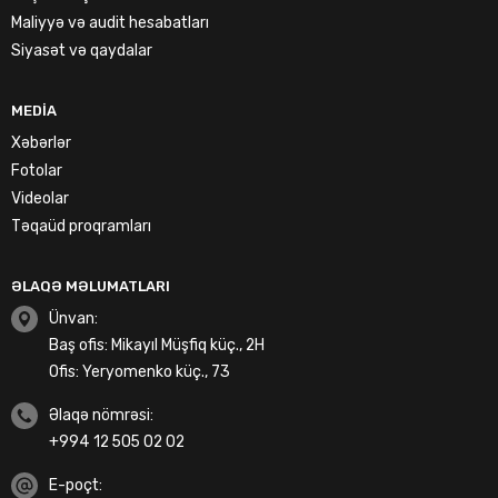
Maliyyə və audit hesabatları
Siyasət və qaydalar
MEDIA
Xəbərlər
Fotolar
Videolar
Təqaüd proqramları
ƏLAQƏ MƏLUMATLARI
Ünvan:
Baş ofis: Mikayıl Müşfiq küç., 2H
Ofis: Yeryomenko küç., 73
Əlaqə nömrəsi:
+994 12 505 02 02
E-poçt: