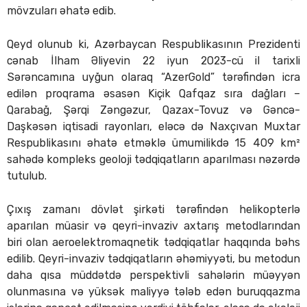
mövzuları əhatə edib.
Qeyd olunub ki, Azərbaycan Respublikasının Prezidenti
cənab İlham Əliyevin 22 iyun 2023-cü il tarixli
Sərəncamına uyğun olaraq “AzerGold” tərəfindən icra
edilən proqrama əsasən Kiçik Qafqaz sıra dağları –
Qarabağ, Şərqi Zəngəzur, Qazax-Tovuz və Gəncə-
Daşkəsən iqtisadi rayonları, eləcə də Naxçıvan Muxtar
Respublikasını əhatə etməklə ümumilikdə 15 409 km²
sahədə kompleks geoloji tədqiqatların aparılması nəzərdə
tutulub.
Çıxış zamanı dövlət şirkəti tərəfindən helikopterlə
aparılan müasir və qeyri-invaziv axtarış metodlarından
biri olan aeroelektromaqnetik tədqiqatlar haqqında bəhs
edilib. Qeyri-invaziv tədqiqatların əhəmiyyəti, bu metodun
daha qısa müddətdə perspektivli sahələrin müəyyən
olunmasına və yüksək maliyyə tələb edən buruqqazma