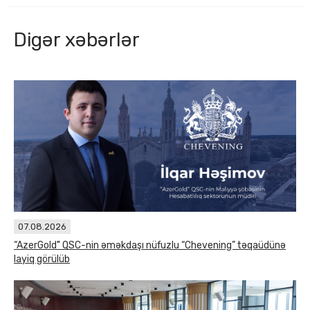
Digər xəbərlər
07.08.2026
“AzerGold" QSC-nin əməkdaşı nüfuzlu “Chevening” təqaüdünə
layiq görülüb