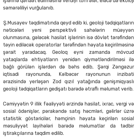
işlərinə qənaət edilməsinə verdiyi töhfələr, eləcə də ekoloji
səmərəliliyi vurğulanıb.
Ş.Musayev təqdimatında qeyd edib ki, geoloji tədqiqatların
nəticələri yeni perspektivli sahələrin müəyyən
olunmasına, gələcək hasilat işlərinin isə dövlət tərəfindən
təyin ediləcək operatorlar tərəfindən həyata keçirilməsinə
şərait yaradacaq. Geoloq eyni zamanda mövcud
yataqlarda ehtiyatların yenidən qiymətləndirilməsi ilə
bağlı görülən işlərdən də bəhs edib, Şərqi Zəngəzur
iqtisadi rayonunda, Kəlbəcər rayonunun inzibati
ərazisində yerləşən Zod qızıl yatağında genişmiqyaslı
geoloji tədqiqatların gedişatı barədə ətraflı məlumat verib.
Cəmiyyətin 9 illik fəaliyyəti ərzində hasilat, ixrac, vergi və
sosial ödənişlər, pərakəndə satış həcmləri, gəlirlər üzrə
statistik göstəricilər, həmçinin həyata keçirilən sosial
məsuliyyət layihələri barədə məlumatlar da tədbir
iştirakçılarına təqdim edilib.