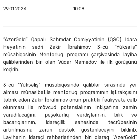
29.01.2024
10:08
“AzerGold” Qapalı Səhmdar Cəmiyyətinin (QSC) İdarə
Heyətinin sədri Zakir İbrahimov 3-cü “Yüksəliş”
müsabiqəsinin Mentorluq proqramı çərçivəsində layihə
qaliblərindən biri olan Vüqar Mamedov ilə ilk görüşünü
keçirib.
3-cü “Yüksəliş” müsabiqəsində qaliblər sırasında yer
alması münasibətilə mentorluq proqramının iştirakçısını
təbrik edən Zakir İbrahimov onun praktiki fəaliyyətə cəlb
olunması ilə mövcud potensialının inkişafına zəmin
yaradılacağını, peşəkarlıq vərdişlərinin, bilik və
bacarıqlarının, idarəçilik sahəsində təcrübəsinin
artırılmasına zəruri dəstək göstəriləcəyini bildirib.
Layihənin idarəçi rəhbərlərindən biri olaraq “AzerGold”