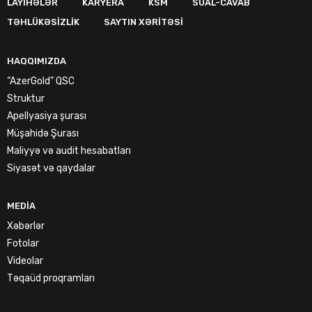
LAYIHƏLƏR
KARYERA
KSM
SUAL-CAVAB
TƏHLÜKƏSIZLIK
SAYTIN XƏRITƏSI
HAQQIMIZDA
“AzerGold” QSC
Struktur
Apellyasiya şurası
Müşahidə Şurası
Maliyyə və audit hesabatları
Siyasət və qaydalar
MEDIA
Xəbərlər
Fotolar
Videolar
Təqaüd proqramları