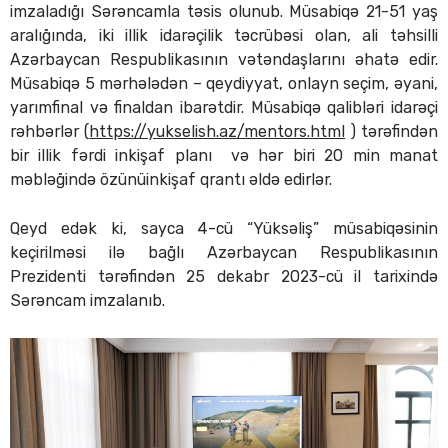
imzaladığı Sərəncamla təsis olunub. Müsabiqə 21-51 yaş
aralığında, iki illik idarəçilik təcrübəsi olan, ali təhsilli
Azərbaycan Respublikasının vətəndaşlarını əhatə edir.
Müsabiqə 5 mərhələdən – qeydiyyat, onlayn seçim, əyani,
yarımfinal və finaldan ibarətdir. Müsabiqə qalibləri idarəçi
rəhbərlər (
https://yukselish.az/mentors.html
) tərəfindən
bir illik fərdi inkişaf planı və hər biri 20 min manat
məbləğində özünüinkişaf qrantı əldə edirlər.
Qeyd edək ki, sayca 4-cü “Yüksəliş” müsabiqəsinin
keçirilməsi ilə bağlı Azərbaycan Respublikasının
Prezidenti tərəfindən 25 dekabr 2023-cü il tarixində
Sərəncam imzalanıb.