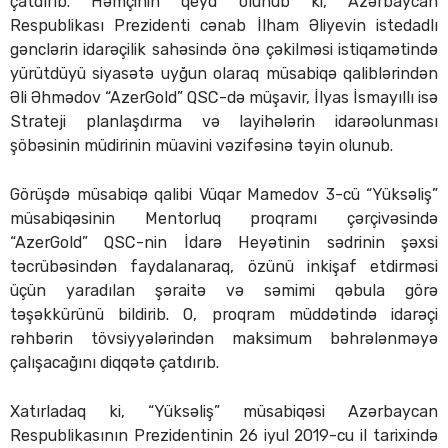
çatdırıb. Həmçinin qeyd olunub ki, Azərbaycan
Respublikası Prezidenti cənab İlham Əliyevin istedadlı
gənclərin idarəçilik sahəsində önə çəkilməsi istiqamətində
yürütdüyü siyasətə uyğun olaraq müsabiqə qaliblərindən
Əli Əhmədov “AzerGold” QSC-də müşavir, İlyas İsmayıllı isə
Strateji planlaşdırma və layihələrin idarəolunması
şöbəsinin müdirinin müavini vəzifəsinə təyin olunub.
Görüşdə müsabiqə qalibi Vüqar Mamedov 3-cü “Yüksəliş”
müsabiqəsinin Mentorluq proqramı çərçivəsində
“AzerGold” QSC-nin İdarə Heyətinin sədrinin şəxsi
təcrübəsindən faydalanaraq, özünü inkişaf etdirməsi
üçün yaradılan şəraitə və səmimi qəbula görə
təşəkkürünü bildirib. O, proqram müddətində idarəçi
rəhbərin tövsiyyələrindən maksimum bəhrələnməyə
çalışacağını diqqətə çatdırıb.
Xatırladaq ki, “Yüksəliş” müsabiqəsi Azərbaycan
Respublikasının Prezidentinin 26 iyul 2019-cu il tarixində