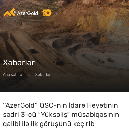
Xəbərlər
Ana səhifə
Xəbərlər
"AzerGold" QSC-nin İdarə Heyətinin
sədri 3-cü “Yüksəliş” müsabiqəsinin
qalibi ilə ilk görüşünü keçirib