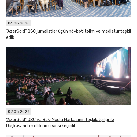
04.08.2026
“AzerGold” QSC jurnalistlər üçün növbəti təlim və mediatur təşkil
edib
02.08.2026
“AzerGold” QSC və Bakı Media Mərkəzinin təşkilatçılığı ilə
Daşkəsəndə milli kino seansı keçirilib