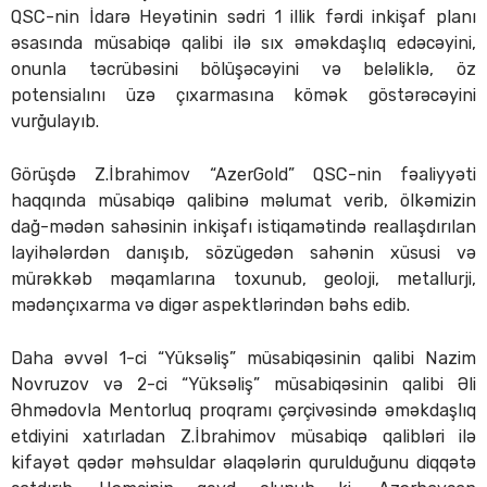
QSC-nin İdarə Heyətinin sədri 1 illik fərdi inkişaf planı
əsasında müsabiqə qalibi ilə sıx əməkdaşlıq edəcəyini,
onunla təcrübəsini bölüşəcəyini və beləliklə, öz
potensialını üzə çıxarmasına kömək göstərəcəyini
vurğulayıb.
Görüşdə Z.İbrahimov “AzerGold” QSC-nin fəaliyyəti
haqqında müsabiqə qalibinə məlumat verib, ölkəmizin
dağ-mədən sahəsinin inkişafı istiqamətində reallaşdırılan
layihələrdən danışıb, sözügedən sahənin xüsusi və
mürəkkəb məqamlarına toxunub, geoloji, metallurji,
mədənçıxarma və digər aspektlərindən bəhs edib.
Daha əvvəl 1-ci “Yüksəliş” müsabiqəsinin qalibi Nazim
Novruzov və 2-ci “Yüksəliş” müsabiqəsinin qalibi Əli
Əhmədovla Mentorluq proqramı çərçivəsində əməkdaşlıq
etdiyini xatırladan Z.İbrahimov müsabiqə qalibləri ilə
kifayət qədər məhsuldar əlaqələrin qurulduğunu diqqətə