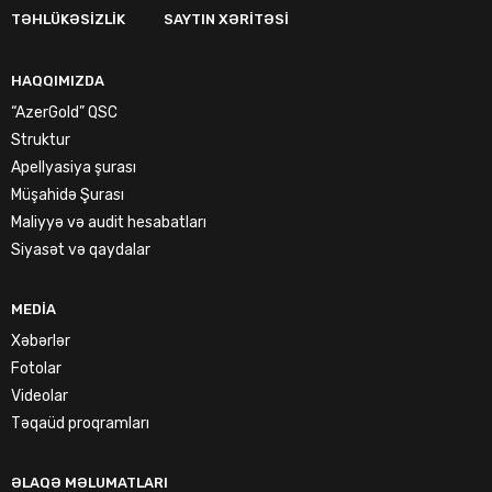
TƏHLÜKƏSIZLIK
SAYTIN XƏRITƏSI
HAQQIMIZDA
“AzerGold” QSC
Struktur
Apellyasiya şurası
Müşahidə Şurası
Maliyyə və audit hesabatları
Siyasət və qaydalar
MEDIA
Xəbərlər
Fotolar
Videolar
Təqaüd proqramları
ƏLAQƏ MƏLUMATLARI