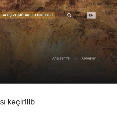
SATIŞ VƏ MÜBADİLƏ MƏRKƏZİ
EN
Ana səhifə
Xəbərlər
 keçirilib