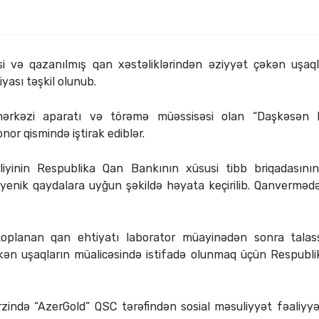
si və qazanılmış qan xəstəliklərindən əziyyət çəkən uşaq
ası təşkil olunub.
ərkəzi aparatı və törəmə müəssisəsi olan “Daşkəsən D
nor qismində iştirak ediblər.
liyinin Respublika Qan Bankının xüsusi tibb briqadasını
giyenik qaydalara uyğun şəkildə həyata keçirilib. Qanvermədə
toplanan qan ehtiyatı laborator müayinədən sonra talas
kən uşaqların müalicəsində istifadə olunmaq üçün Respubli
ərzində “AzerGold” QSC tərəfindən sosial məsuliyyət fəaliyy