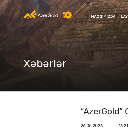
HAQQIMIZDA
LA
Xəbərlər
“AzerGold” 
26.05.2026
16:2