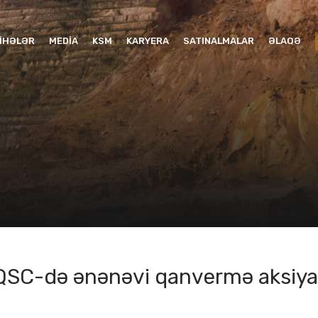
YIHƏLƏR
MEDIA
KSM
KARYERA
SATINALMALAR
ƏLAQƏ
QSC-də ənənəvi qanvermə aksiyası
1