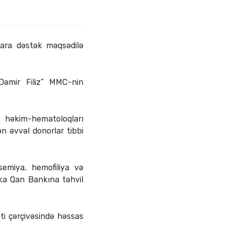
lara dəstək məqsədilə
əmir Filiz” MMC-nin
n həkim-hematoloqları
n əvvəl donorlar tibbi
semiya, hemofiliya və
ka Qan Bankına təhvil
əti çərçivəsində həssas