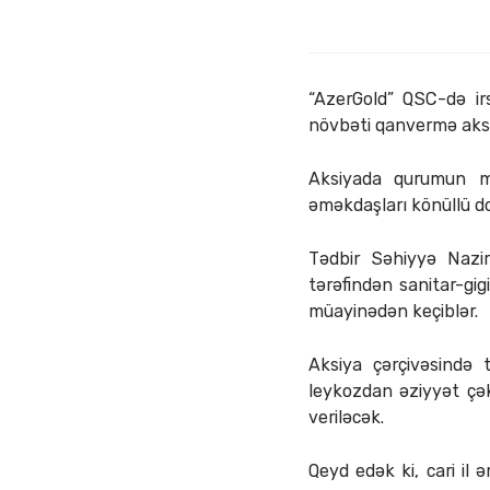
“AzerGold” QSC-də ir
növbəti qanvermə aksiy
Aksiyada qurumun m
əməkdaşları könüllü do
Tədbir Səhiyyə Nazir
tərəfindən sanitar-gi
müayinədən keçiblər.
Aksiya çərçivəsində 
leykozdan əziyyət çə
veriləcək.
Qeyd edək ki, cari il 