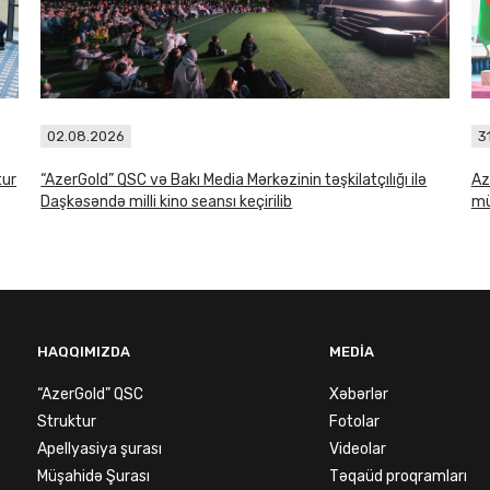
02.08.2026
3
tur
“AzerGold” QSC və Bakı Media Mərkəzinin təşkilatçılığı ilə
Az
Daşkəsəndə milli kino seansı keçirilib
mü
HAQQIMIZDA
MEDIA
“AzerGold” QSC
Xəbərlər
Struktur
Fotolar
Apellyasiya şurası
Videolar
Müşahidə Şurası
Təqaüd proqramları