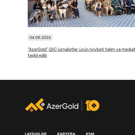
04.08.2026
“AzerGold” QSC jurnalistlər üçün növbəti təlim və media
təşkil edib
LAYIHƏLƏR
KARYERA
KSM