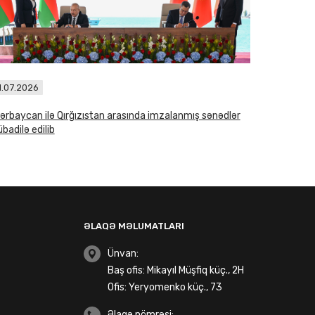
1.07.2026
ərbaycan ilə Qırğızıstan arasında imzalanmış sənədlər
badilə edilib
ƏLAQƏ MƏLUMATLARI
Ünvan:
Baş ofis: Mikayıl Müşfiq küç., 2H
Ofis: Yeryomenko küç., 73
Əlaqə nömrəsi: