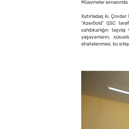
Müayinələr əsnasında m
Xatırladaq ki, Çovdar
“AzerGold” QSC tərəf
sahibkarlığın təşviqi
yaşayanların, xüsusi
əhatələnməsi, bu istiq