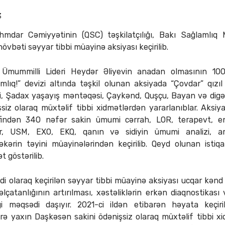
3
hmdar Cəmiyyətinin (QSC) təşkilatçılığı, Bakı Sağlamlıq M
bəti səyyar tibbi müayinə aksiyası keçirilib.
 Ümummilli Lideri Heydər Əliyevin anadan olmasının 10
lıq!” devizi altında təşkil olunan aksiyada “Çovdar” qızı
, Şadax yaşayış məntəqəsi, Çaykənd, Quşçu, Bayan və digər
iz olaraq müxtəlif tibbi xidmətlərdən yararlanıblar. Aksiy
findən 340 nəfər sakin ümumi cərrah, LOR, terapevt, end
tr, USM, EXO, EKQ, qanın və sidiyin ümumi analizi, a
əkərin təyini müayinələrindən keçirilib. Qeyd olunan istiq
 göstərilib.
 olaraq keçirilən səyyar tibbi müayinə aksiyası ucqar kənd s
lçatanlığının artırılması, xəstəliklərin erkən diaqnostikası
ği məqsədi daşıyır. 2021-ci ildən etibarən həyata keçir
ə yaxın Daşkəsən sakini ödənişsiz olaraq müxtəlif tibbi xi