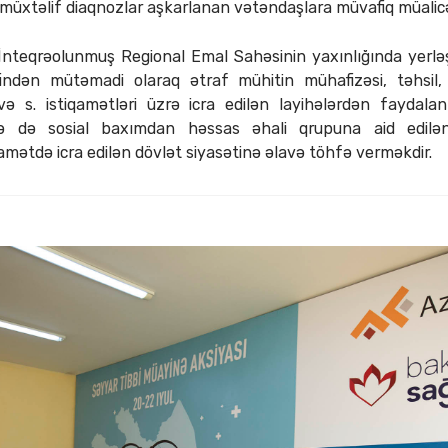
üxtəlif diaqnozlar aşkarlanan vətəndaşlara müvafiq müalicə k
 İnteqrəolunmuş Regional Emal Sahəsinin yaxınlığında yerləş
indən mütəmadi olaraq ətraf mühitin mühafizəsi, təhsil, 
 və s. istiqamətləri üzrə icra edilən layihələrdən faydala
lə də sosial baxımdan həssas əhali qrupuna aid edilən 
amətdə icra edilən dövlət siyasətinə əlavə töhfə verməkdir.