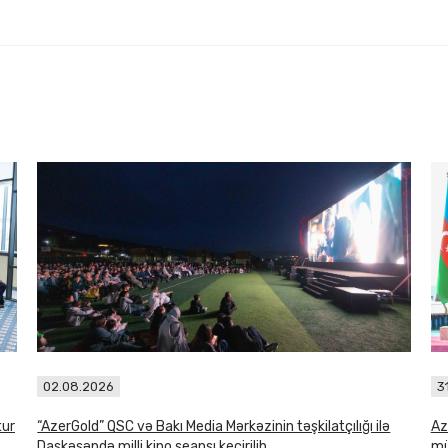
02.08.2026
3
tur
“AzerGold” QSC və Bakı Media Mərkəzinin təşkilatçılığı ilə
Az
Daşkəsəndə milli kino seansı keçirilib
mü