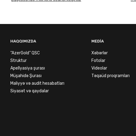
HAQQIMIZDA
MEDIA
“AzerGold” QSC
Xəbərlər
Struktur
Fotolar
Apellyasiya şurası
Videolar
Müşahidə Şurası
Təqaüd proqramları
Maliyyə və audit hesabatları
Siyasət və qaydalar