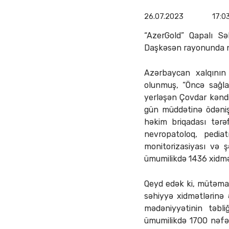
26.07.2023
17:0
“AzerGold” Qapalı Sə
Daşkəsən rayonunda növ
Azərbaycan xalqının
olunmuş, “Öncə sağlam
yerləşən Çovdar kəndi
gün müddətinə ödənişs
həkim briqadası tərə
nevropatoloq, pedia
monitorizasiyası və ş
ümumilikdə 1436 xidmət
Qeyd edək ki, mütəmadi
səhiyyə xidmətlərinə ə
mədəniyyətinin təbli
ümumilikdə 1700 nəfər