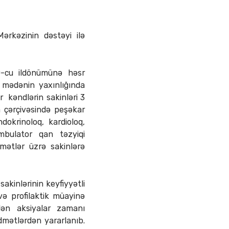
ərkəzinin dəstəyi ilə
0-cu ildönümünə həsr
l mədənin yaxınlığında
 kəndlərin sakinləri 3
a çərçivəsində peşəkar
okrinoloq, kardioloq,
mbulator qan təzyiqi
amətlər üzrə sakinlərə
akinlərinin keyfiyyətli
 və profilaktik müayinə
ilən aksiyalar zamanı
dmətlərdən yararlanıb.