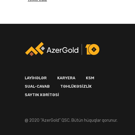
LAYIHƏLƏR
KARYERA
KSM
SUAL-CAVAB
TƏHLÜKƏSIZLIK
SAYTIN XƏRITƏSI
@ 2020 “AzerGold” QSC. Bütün hüquqlar qorunur.