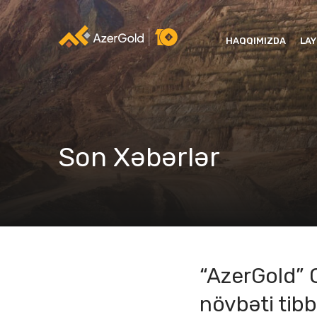
HAQQIMIZDA
LA
Son Xəbərlər
“AzerGold” Q
növbəti tib