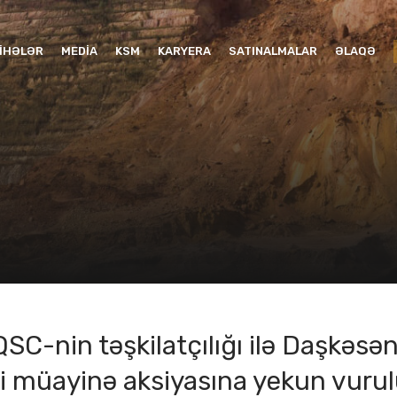
YIHƏLƏR
MEDIA
KSM
KARYERA
SATINALMALAR
ƏLAQƏ
SC-nin təşkilatçılığı ilə Daşkəsən
bi müayinə aksiyasına yekun vuru