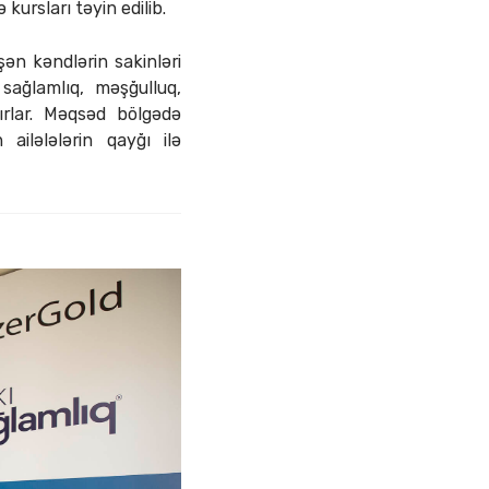
ursları təyin edilib.
ən kəndlərin sakinləri
sağlamlıq, məşğulluq,
nırlar. Məqsəd bölgədə
ailələlərin qayğı ilə