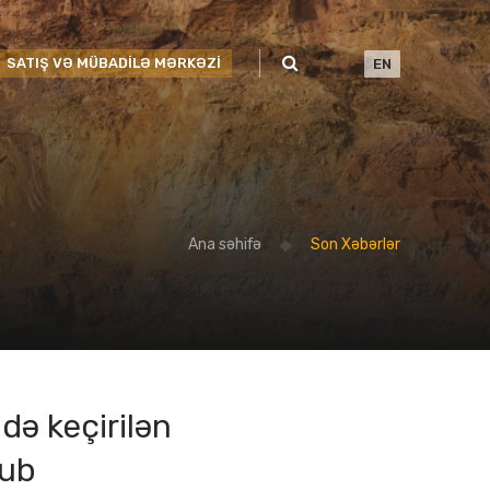
SATIŞ VƏ MÜBADİLƏ MƏRKƏZİ
EN
Ana səhifə
Son Xəbərlər
də keçirilən
lub