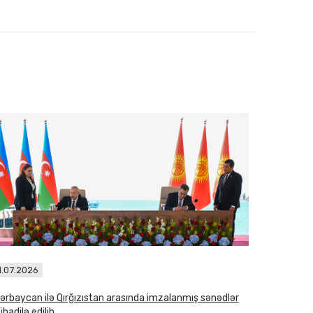
1.07.2026
ərbaycan ilə Qırğızıstan arasında imzalanmış sənədlər
badilə edilib