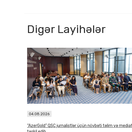
Digər Layihələr
04.08.2026
“AzerGold” QSC jurnalistlər üçün növbəti təlim və media
təşkil edib