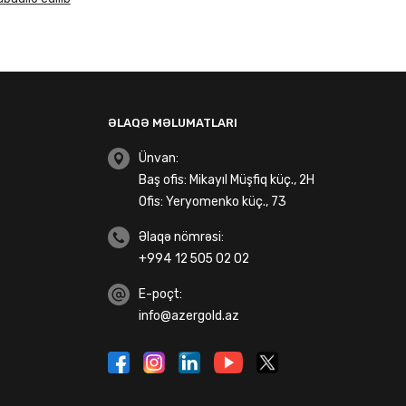
ƏLAQƏ MƏLUMATLARI
Ünvan:
Baş ofis: Mikayıl Müşfiq küç., 2H
Ofis: Yeryomenko küç., 73
Əlaqə nömrəsi:
+994 12 505 02 02
E-poçt:
info@azergold.az