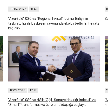
05.06.2023
11:49
0
“AzerGold” QSC və "Regional İnkişaf" İctimai Birliyinin
Za
təşkilatçılığı ilə Daşkəsən rayonunda ekoloji tədbirlər həyata
keçirilib
19.05.2023
17:17
1
"AzerGold" QSC və 4SİM “Ağıllı Sənaye Hazırlığı İndeksi” və
“A
“Smart” transformasiya üzrə əməkdaşlığa başlayıb
Kr