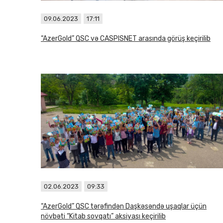
09.06.2023
17:11
“AzerGold” QSC və CASPISNET arasında görüş keçirilib
02.06.2023
09:33
“AzerGold” QSC tərəfindən Daşkəsəndə uşaqlar üçün
növbəti “Kitab sovqatı” aksiyası keçirilib