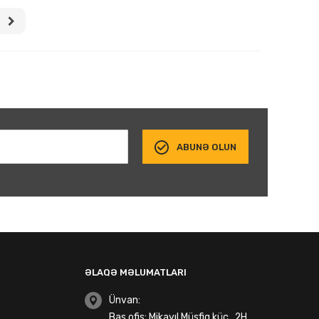
ABUNƏ OLUN
ƏLAQƏ MƏLUMATLARI
Ünvan:
Baş ofis: Mikayıl Müşfiq küç., 2H