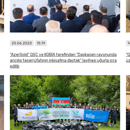
20.06.2023
15:19
1
“AzerGold” QSC və KOBİA tərəfindən “Daşkəsən rayonunda
“Q
arıçılıq təsərrüfatının inkişafına dəstək” layihəsi uğurla icra
üz
edilib