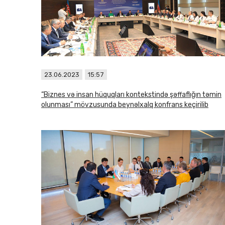
23.06.2023
15:57
“Biznes və insan hüquqları kontekstində şəffaflığın təmin
olunması” mövzusunda beynəlxalq konfrans keçirilib