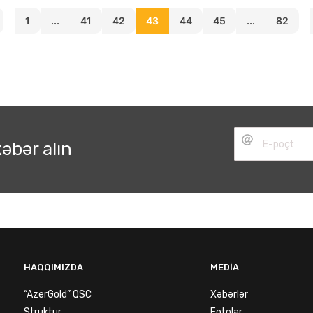
1
...
41
42
43
44
45
...
82
əbər alın
HAQQIMIZDA
MEDIA
“AzerGold” QSC
Xəbərlər
Struktur
Fotolar