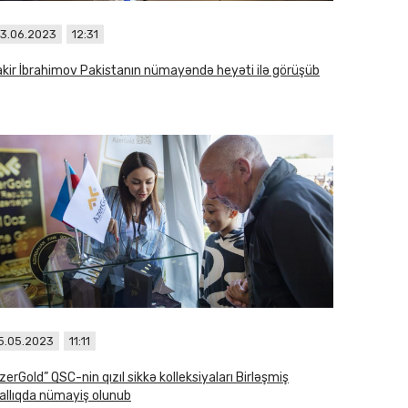
3.06.2023
12:31
kir İbrahimov Pakistanın nümayəndə heyəti ilə görüşüb
5.05.2023
11:11
zerGold” QSC-nin qızıl sikkə kolleksiyaları Birləşmiş
allıqda nümayiş olunub