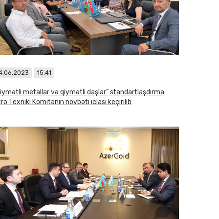
4.06.2023
15:41
iymətli metallar və qiymətli daşlar” standartlaşdırma
rə Texniki Komitənin növbəti iclası keçirilib