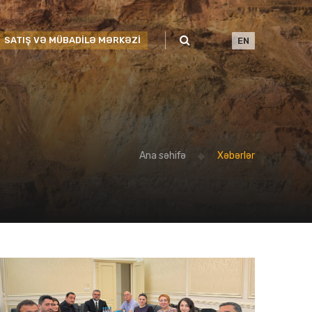
SATIŞ VƏ MÜBADİLƏ MƏRKƏZİ
EN
Ana səhifə
Xəbərlər