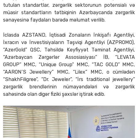
tutulan standartlar, zərgərlik sektorunun potensialı və
müasir standartların tətbiqinin Azərbaycanda zərgərlik
sənayesinə faydaları barədə məlumat verilib.
İclasda AZSTAND, İqtisadi Zonaların İnkişafı Agentliyi,
İxracın və İnvestisiyaların Təşviqi Agentliyi (AZPROMO),
“AzerGold” QSC, Təhsildə Keyfiyyət Təminat Agentliyi,
“Azərbaycan Zərgərlər Assosiasiyası” İB, “LEVATA
GROUP” MMC, “Unique Group” MMC, “TAC GOLD” MMC,
“AARON’S Jewellery” MMC, “Lilex” MMC, o cümlədən
“ShakhFiligree”, “Dr. Jeweler”, “İrs traditional jewellery”
zərgərlik brendlərinin nümayəndələri və zərgərlik
sahəsində olan digər fiziki şəxslər iştirak edib.