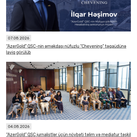
07.08.2026
“AzerGold" QSC-nin əməkdaşı nüfuzlu “Chevening” təqaüdünə
layiq görülüb
04.08.2026
“AzerGold” QSC jurnalistlər üçün növbəti təlim və mediatur təşkil