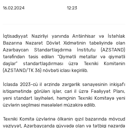
16.02.2024
12:23
İqtisadiyyat Nazirliyi yanında Antiinhisar və İstehlak
Bazarına Nəzarət Dövlət Xidmətinin tabeliyində olan
Azərbaycan Standartlaşdırma İnstitutu (AZSTAND)
tərəfindən təsis edilən “Qiymətli metallar və qiymətli
daşlar” standartlaşdırması üzrə Texniki Komitənin
(AZSTAND/TK 36) növbəti iclası keçirilib.
İclasda 2023-cü il ərzində zərgərlik sənayesinin inkişafı
istiqamətində görülən işlər, cari il üzrə Fəaliyyət Planı,
yeni standart layihələri, həmçinin Texniki Komitəyə yeni
üzvlərin seçilməsi məsələləri müzakirə edilib.
Texniki Komitə üzvlərinə ölkənin qızıl bazarında mövcud
vəziyyət, Azərbaycanda qüvvədə olan və tətbiqi nəzərdə