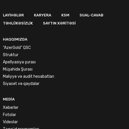
LAYIHƏLƏR
KARYERA
KSM
SUAL-CAVAB
TƏHLÜKƏSIZLIK
SAYTIN XƏRITƏSI
HAQQIMIZDA
“AzerGold” QSC
Struktur
Apellyasiya şurası
Müşahidə Şurası
Maliyyə və audit hesabatları
Siyasət və qaydalar
MEDIA
Xəbərlər
Fotolar
Videolar