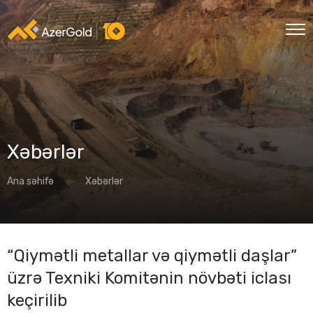
Xəbərlər
Ana səhifə
Xəbərlər
“Qiymətli metallar və qiymətli daşlar”
üzrə Texniki Komitənin növbəti iclası
keçirilib