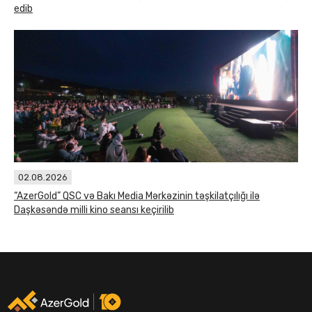
edib
02.08.2026
“AzerGold” QSC və Bakı Media Mərkəzinin təşkilatçılığı ilə
Daşkəsəndə milli kino seansı keçirilib