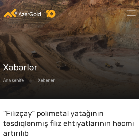
Xəbərlər
Ana səhifə
Xəbərlər
“Filizçay” polimetal yatağının
təsdiqlənmiş filiz ehtiyatlarının həcmi
artırılıb