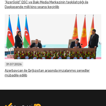
“AzerGold” QSC və Bakı Media Mərkəzinin təşkilatçılığı ilə
Daşkəsəndə milli kino seansı keçirilib
31.07.2026
Azərbaycan ilə Qırğızıstan arasında imzalanmış sənədlər
mübadilə edilib