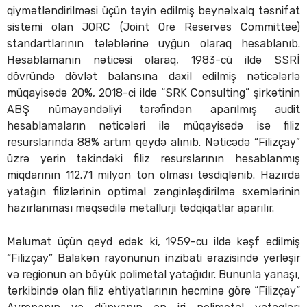
qiymətləndirilməsi üçün təyin edilmiş beynəlxalq təsnifat
sistemi olan JORC (Joint Ore Reserves Committee)
standartlarının tələblərinə uyğun olaraq hesablanıb.
Hesablamanın nəticəsi olaraq, 1983-cü ildə SSRİ
dövründə dövlət balansına daxil edilmiş nəticələrlə
müqayisədə 20%, 2018-ci ildə “SRK Consulting” şirkətinin
ABŞ nümayəndəliyi tərəfindən aparılmış audit
hesablamaların nəticələri ilə müqayisədə isə filiz
resurslarında 88% artım qeydə alınıb. Nəticədə “Filizçay”
üzrə yerin təkindəki filiz resurslarının hesablanmış
miqdarının 112.71 milyon ton olması təsdiqlənib. Hazırda
yatağın filizlərinin optimal zənginləşdirilmə sxemlərinin
hazırlanması məqsədilə metallurji tədqiqatlar aparılır.
Məlumat üçün qeyd edək ki, 1959-cu ildə kəşf edilmiş
“Filizçay” Balakən rayonunun inzibati ərazisində yerləşir
və regionun ən böyük polimetal yatağıdır. Bununla yanaşı,
tərkibində olan filiz ehtiyatlarının həcminə görə “Filizçay”