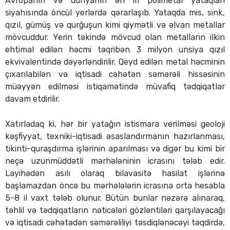
Avropanın və dünyanın ən iri polimetal yataqları
siyahısında öncül yerlərdə qərarlaşıb. Yataqda mis, sink,
qızıl, gümüş və qurğuşun kimi qiymətli və əlvan metallar
mövcuddur. Yerin təkində mövcud olan metalların ilkin
ehtimal edilən həcmi təqribən 3 milyon unsiya qızıl
ekvivalentində dəyərləndirilir. Qeyd edilən metal həcminin
çıxarılabilən və iqtisadi cəhətən səmərəli hissəsinin
müəyyən edilməsi istiqamətində müvafiq tədqiqatlar
davam etdirilir.
Xatırladaq ki, hər bir yatağın istismara verilməsi geoloji
kəşfiyyat, texniki-iqtisadi əsaslandırmanın hazırlanması,
tikinti-quraşdırma işlərinin aparılması və digər bu kimi bir
neçə uzunmüddətli mərhələninin icrasını tələb edir.
Layihədən asılı olaraq bilavasitə hasilat işlərinə
başlamazdan öncə bu mərhələlərin icrasına orta hesabla
5-8 il vaxt tələb olunur. Bütün bunlar nəzərə alınaraq,
təhlil və tədqiqatların nəticələri gözləntiləri qarşılayacağı
və iqtisadi cəhətədən səmərəliliyi təsdiqlənəcəyi təqdirdə,