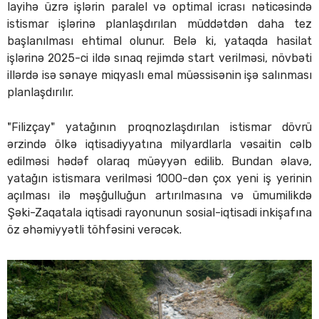
layihə üzrə işlərin paralel və optimal icrası nəticəsində
istismar işlərinə planlaşdırılan müddətdən daha tez
başlanılması ehtimal olunur. Belə ki, yataqda hasilat
işlərinə 2025-ci ildə sınaq rejimdə start verilməsi, növbəti
illərdə isə sənaye miqyaslı emal müəssisənin işə salınması
planlaşdırılır.
"Filizçay" yatağının proqnozlaşdırılan istismar dövrü
ərzində ölkə iqtisadiyyatına milyardlarla vəsaitin cəlb
edilməsi hədəf olaraq müəyyən edilib. Bundan əlavə,
yatağın istismara verilməsi 1000-dən çox yeni iş yerinin
açılması ilə məşğulluğun artırılmasına və ümumilikdə
Şəki-Zaqatala iqtisadi rayonunun sosial-iqtisadi inkişafına
öz əhəmiyyətli töhfəsini verəcək.