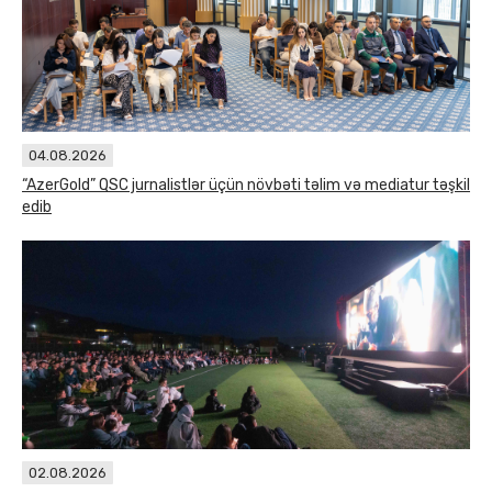
04.08.2026
“AzerGold” QSC jurnalistlər üçün növbəti təlim və mediatur təşkil
edib
02.08.2026