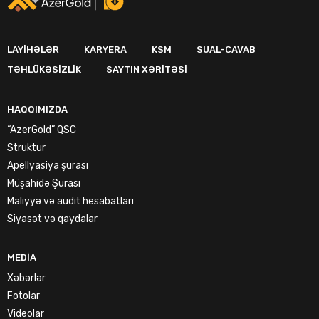
LAYIHƏLƏR
KARYERA
KSM
SUAL-CAVAB
TƏHLÜKƏSIZLIK
SAYTIN XƏRITƏSI
HAQQIMIZDA
“AzerGold” QSC
Struktur
Apellyasiya şurası
Müşahidə Şurası
Maliyyə və audit hesabatları
Siyasət və qaydalar
MEDIA
Xəbərlər
Fotolar
Videolar