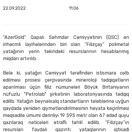
22.09.2022
11:06
“AzerGold” Qapalı Səhmdar Cəmiyyətinin (QSC) ən
irihəcmli layihələrindən biri olan “Filizçay” polimetal
yatağının yerin təkindəki resurslarının hesablanmış
miqdarı artırılıb.
Belə ki, yatağın Cəmiyyət tərəfindən istismara cəlb
edilməsi prosesi çərçivəsində mineroloji tədqiqatların
aparılması üçün filiz nümunələri Böyük Britaniyanın
nüfuzlu "Petrolab" şirkətinin laboratoriyasında tədqiq
edilib. Yatağın beynəlxalq standartların tələblərinə uyğun
qaydada yenidən qiymətləndirilməsinin həyata keçirilməsi
məqsədilə ümumi dərinliyi 19 595 metr olan 67 ədəd quyu
qazılaraq nəticələri ətraflı təhlil edilib. “Filizçay”ın
resursları faydalı qazıntı yataqlarının iqtisadi