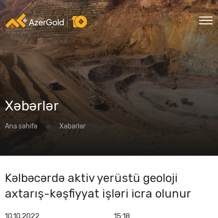
Xəbərlər
Ana səhifə
Xəbərlər
Kəlbəcərdə aktiv yerüstü geoloji
axtarış-kəşfiyyat işləri icra olunur
10.10.2022
15:18