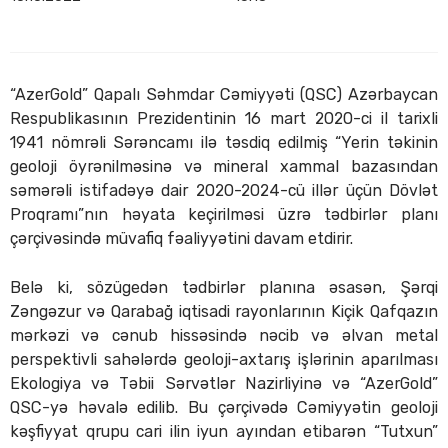
“AzerGold” Qapalı Səhmdar Cəmiyyəti (QSC) Azərbaycan
Respublikasının Prezidentinin 16 mart 2020-ci il tarixli
1941 nömrəli Sərəncamı ilə təsdiq edilmiş “Yerin təkinin
geoloji öyrənilməsinə və mineral xammal bazasından
səmərəli istifadəyə dair 2020-2024-cü illər üçün Dövlət
Proqramı”nın həyata keçirilməsi üzrə tədbirlər planı
çərçivəsində müvafiq fəaliyyətini davam etdirir.
Belə ki, sözügedən tədbirlər planına əsasən, Şərqi
Zəngəzur və Qarabağ iqtisadi rayonlarının Kiçik Qafqazın
mərkəzi və cənub hissəsində nəcib və əlvan metal
perspektivli sahələrdə geoloji-axtarış işlərinin aparılması
Ekologiya və Təbii Sərvətlər Nazirliyinə və “AzerGold”
QSC-yə həvalə edilib. Bu çərçivədə Cəmiyyətin geoloji
kəşfiyyat qrupu cari ilin iyun ayından etibarən “Tutxun”