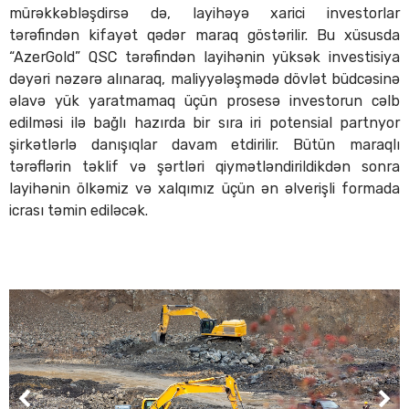
mürəkkəbləşdirsə də, layihəyə xarici investorlar
tərəfindən kifayət qədər maraq göstərilir. Bu xüsusda
“AzerGold” QSC tərəfindən layihənin yüksək investisiya
dəyəri nəzərə alınaraq, maliyyələşmədə dövlət büdcəsinə
əlavə yük yaratmamaq üçün prosesə investorun cəlb
edilməsi ilə bağlı hazırda bir sıra iri potensial partnyor
şirkətlərlə danışıqlar davam etdirilir. Bütün maraqlı
tərəflərin təklif və şərtləri qiymətləndirildikdən sonra
layihənin ölkəmiz və xalqımız üçün ən əlverişli formada
icrası təmin ediləcək.