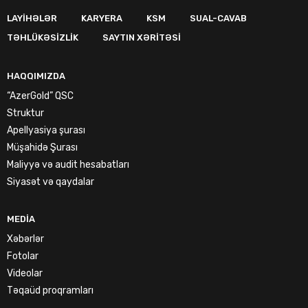
LAYIHƏLƏR
KARYERA
KSM
SUAL-CAVAB
TƏHLÜKƏSIZLIK
SAYTIN XƏRITƏSI
HAQQIMIZDA
“AzerGold” QSC
Struktur
Apellyasiya şurası
Müşahidə Şurası
Maliyyə və audit hesabatları
Siyasət və qaydalar
MEDIA
Xəbərlər
Fotolar
Videolar
Təqaüd proqramları