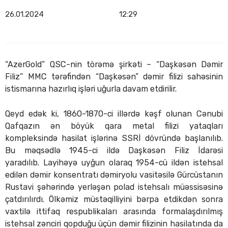
26.01.2024
12:29
“AzerGold” QSC-nin törəmə şirkəti – “Daşkəsən Dəmir
Filiz” MMC tərəfindən “Daşkəsən” dəmir filizi sahəsinin
istismarına hazırlıq işləri uğurla davam etdirilir.
Qeyd edək ki, 1860-1870-ci illərdə kəşf olunan Cənubi
Qafqazın ən böyük qara metal filizi yataqları
kompleksində hasilat işlərinə SSRİ dövründə başlanılıb.
Bu məqsədlə 1945-ci ildə Daşkəsən Filiz İdarəsi
yaradılıb. Layihəyə uyğun olaraq 1954-cü ildən istehsal
edilən dəmir konsentratı dəmiryolu vasitəsilə Gürcüstanın
Rustavi şəhərində yerləşən polad istehsalı müəssisəsinə
çatdırılırdı. Ölkəmiz müstəqilliyini bərpa etdikdən sonra
vaxtilə ittifaq respublikaları arasında formalaşdırılmış
istehsal zənciri qopduğu üçün dəmir filizinin hasilatında da