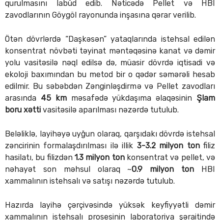
qurulmasını labüd edib. Nəticədə Pellet və HBI
zavodlarının Göygöl rayonunda inşasına qərar verilib.
Ötən dövrlərdə “Daşkəsən” yataqlarında istehsal edilən
konsentrat növbəti təyinat məntəqəsinə kanat və dəmir
yolu vasitəsilə nəql edilsə də, müasir dövrdə iqtisadi və
ekoloji baxımından bu metod bir o qədər səmərəli hesab
edilmir. Bu səbəbdən Zənginləşdirmə və Pellet zavodları
arasında
45 km
məsafədə yükdaşıma əlaqəsinin
Şlam
boru xətti
vasitəsilə aparılması nəzərdə tutulub.
Beləliklə, layihəyə uyğun olaraq, qarşıdakı dövrdə istehsal
zəncirinin formalaşdırılması ilə illik
3-3.2 milyon ton
filiz
hasilatı, bu filizdən
1.3 milyon ton
konsentrat və pellet, və
nəhayət son məhsul olaraq ~
0.9 milyon
ton
HBI
xammalının istehsalı və satışı nəzərdə tutulub.
Hazırda layihə çərçivəsində yüksək keyfiyyətli dəmir
xammalının istehsalı prosesinin laboratoriya şəraitində