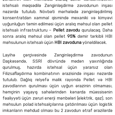
istehsalı məqsədilə Zənginləşdirmə zavodunun inşası
nəzərdə tutulub. Növbəti mərhələdə zənginləşdirilmiş
konsentratdan xammal qismində mexaniki və kimyəvi
uyğunluğun təmin edilməsi üçün aralıq məhsul olan pellet
istehsalı infrastrukturu –
Pellet zavodu
qurulacaq. Daha
sonra aralıq məhsul olan pellet
95%
dəmir tərkibli HBI
məhsulunun istehsalı üçün
HBI zavoduna
yönəldiləcək.
Layihə çərçivəsində Zənginləşdirmə zavodunun
Daşkəsəndə, SSRİ dövründə mədən yaxınlığında
qurulmuş, hazırda istehsal üçün yararsız olan
Filizsaflaşdırma kombinatının ərazisində inşası nəzərdə
tutulub. Dağlıq relyefə malik rayonda Pellet və HBI
zavodlarının qurulması üçün uyğun ərazinin olmaması,
həmçinin yaşayış sahələrindən kənarda müəssisənin
fəaliyyəti üçün zəruri enerji mənbələri (elektrik, qaz), son
məhsulun polad istehsalçılarına çatdırılması üçün logistik
imkanların məhdud olması bu 2 zavodun ətraf ərazilərdə