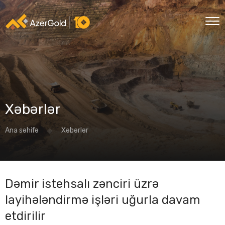
Xəbərlər
Ana səhifə
Xəbərlər
Dəmir istehsalı zənciri üzrə
layihələndirmə işləri uğurla davam
etdirilir