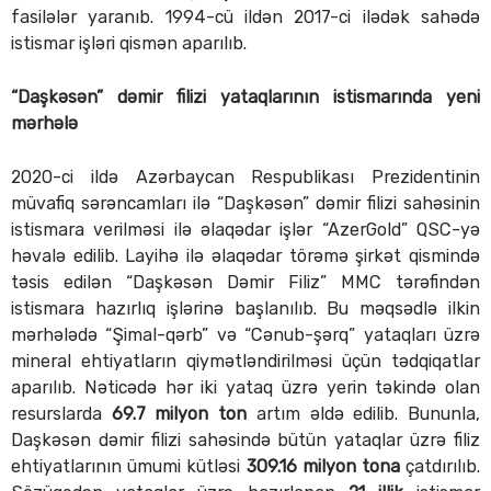
fasilələr yaranıb. 1994-cü ildən 2017-ci ilədək sahədə
istismar işləri qismən aparılıb.
“Daşkəsən” dəmir filizi yataqlarının istismarında yeni
mərhələ
2020-ci ildə Azərbaycan Respublikası Prezidentinin
müvafiq sərəncamları ilə “Daşkəsən” dəmir filizi sahəsinin
istismara verilməsi ilə əlaqədar işlər “AzerGold” QSC-yə
həvalə edilib. Layihə ilə əlaqədar törəmə şirkət qismində
təsis edilən “Daşkəsən Dəmir Filiz” MMC tərəfindən
istismara hazırlıq işlərinə başlanılıb. Bu məqsədlə ilkin
mərhələdə “Şimal-qərb” və “Cənub-şərq” yataqları üzrə
mineral ehtiyatların qiymətləndirilməsi üçün tədqiqatlar
aparılıb. Nəticədə hər iki yataq üzrə yerin təkində olan
resurslarda
69.7 milyon ton
artım əldə edilib. Bununla,
Daşkəsən dəmir filizi sahəsində bütün yataqlar üzrə filiz
ehtiyatlarının ümumi kütləsi
309.16 milyon tona
çatdırılıb.