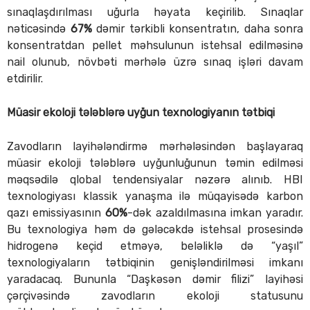
sınaqlaşdırılması uğurla həyata keçirilib. Sınaqlar
nəticəsində
67%
dəmir tərkibli konsentratın, daha sonra
konsentratdan pellet məhsulunun istehsal edilməsinə
nail olunub, növbəti mərhələ üzrə sınaq işləri davam
etdirilir.
Müasir ekoloji tələblərə uyğun texnologiyanın tətbiqi
Zavodların layihələndirmə mərhələsindən başlayaraq
müasir ekoloji tələblərə uyğunluğunun təmin edilməsi
məqsədilə qlobal tendensiyalar nəzərə alınıb. HBI
texnologiyası klassik yanaşma ilə müqayisədə karbon
qazı emissiyasının
60%
-dək azaldılmasına imkan yaradır.
Bu texnologiya həm də gələcəkdə istehsal prosesində
hidrogenə keçid etməyə, beləliklə də “yaşıl”
texnologiyaların tətbiqinin genişləndirilməsi imkanı
yaradacaq. Bununla “Daşkəsən dəmir filizi” layihəsi
çərçivəsində zavodların ekoloji statusunu