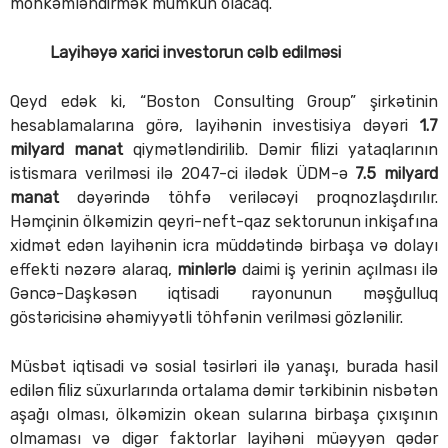
möhkəmləndirmək mümkün olacaq.
Layihəyə xarici investorun cəlb edilməsi
Qeyd edək ki, “Boston Consulting Group” şirkətinin
hesablamalarına görə, layihənin investisiya dəyəri
1.7
milyard manat
qiymətləndirilib. Dəmir filizi yataqlarının
istismara verilməsi ilə 2047-ci ilədək ÜDM-ə
7.5 milyard
manat
dəyərində töhfə veriləcəyi proqnozlaşdırılır.
Həmçinin ölkəmizin qeyri-neft-qaz sektorunun inkişafına
xidmət edən layihənin icra müddətində birbaşa və dolayı
effekti nəzərə alaraq,
minlərlə
daimi iş yerinin açılması ilə
Gəncə-Daşkəsən iqtisadi rayonunun məşğulluq
göstəricisinə əhəmiyyətli töhfənin verilməsi gözlənilir.
Müsbət iqtisadi və sosial təsirləri ilə yanaşı, burada hasil
edilən filiz süxurlarında ortalama dəmir tərkibinin nisbətən
aşağı olması, ölkəmizin okean sularına birbaşa çıxışının
olmaması və digər faktorlar layihəni müəyyən qədər