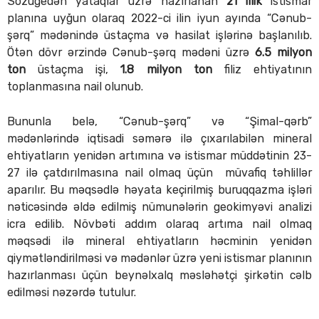
Sözügedən yataqlar üzrə hazırlanan
21 illik
istismar
planına uyğun olaraq 2022-ci ilin iyun ayında “Cənub-
şərq” mədənində üstaçma və hasilat işlərinə başlanılıb.
Ötən dövr ərzində Cənub-şərq mədəni üzrə
6.5 milyon
ton
üstaçma işi,
1.8 milyon ton
filiz ehtiyatının
toplanmasına nail olunub.
Bununla belə, “Cənub-şərq” və “Şimal-qərb”
mədənlərində iqtisadi səmərə ilə çıxarılabilən mineral
ehtiyatların yenidən artımına və istismar müddətinin 23-
27 ilə çatdırılmasına nail olmaq üçün müvafiq təhlillər
aparılır. Bu məqsədlə həyata keçirilmiş buruqqazma işləri
nəticəsində əldə edilmiş nümunələrin geokimyəvi analizi
icra edilib. Növbəti addım olaraq artıma nail olmaq
məqsədi ilə mineral ehtiyatların həcminin yenidən
qiymətləndirilməsi və mədənlər üzrə yeni istismar planının
hazırlanması üçün beynəlxalq məsləhətçi şirkətin cəlb
edilməsi nəzərdə tutulur.