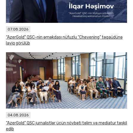
07.08.2026
“AzerGold" QSC-nin əməkdaşı nüfuzlu “Chevening” təqaüdünə
layiq görülüb
04.08.2026
“AzerGold” QSC jurnalistlər üçün növbəti təlim və mediatur təşkil
edib