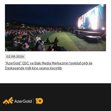
02.08.2026
“AzerGold” QSC və Bakı Media Mərkəzinin təşkilatçılığı ilə
Daşkəsəndə milli kino seansı keçirilib