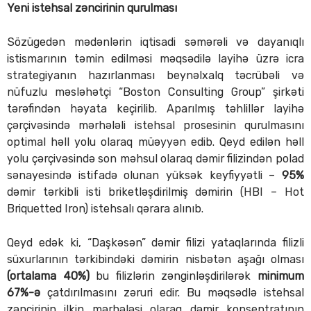
Yeni istehsal zəncirinin qurulması
Sözügedən mədənlərin iqtisadi səmərəli və dayanıqlı
istismarının təmin edilməsi məqsədilə layihə üzrə icra
strategiyanın hazırlanması beynəlxalq təcrübəli və
nüfuzlu məsləhətçi “Boston Consulting Group” şirkəti
tərəfindən həyata keçirilib. Aparılmış təhlillər layihə
çərçivəsində mərhələli istehsal prosesinin qurulmasını
optimal həll yolu olaraq müəyyən edib. Qeyd edilən həll
yolu çərçivəsində son məhsul olaraq dəmir filizindən polad
sənayesində istifadə olunan yüksək keyfiyyətli –
95%
dəmir tərkibli isti briketləşdirilmiş dəmirin (HBI – Hot
Briquetted Iron) istehsalı qərara alınıb.
Qeyd edək ki, “Daşkəsən” dəmir filizi yataqlarında filizli
süxurlarının tərkibindəki dəmirin nisbətən aşağı olması
(ortalama 40%)
bu filizlərin zənginləşdirilərək
minimum
67%-ə
çatdırılmasını zəruri edir. Bu məqsədlə istehsal
zəncirinin ilkin mərhələsi olaraq dəmir konsentratının