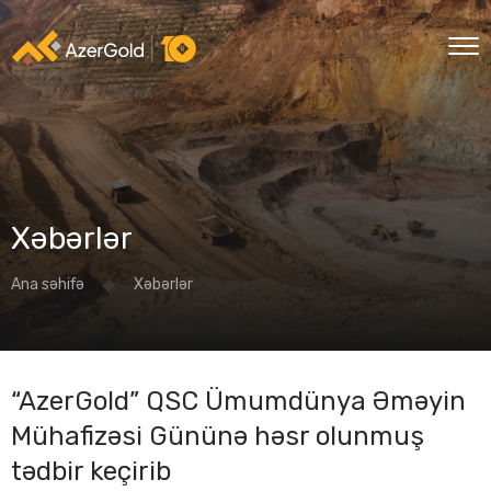
Xəbərlər
Ana səhifə
Xəbərlər
“AzerGold” QSC Ümumdünya Əməyin
Mühafizəsi Gününə həsr olunmuş
tədbir keçirib