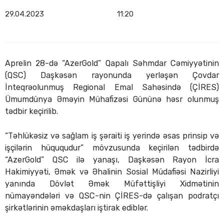
29.04.2023
11:20
Aprelin 28-də “AzerGold” Qapalı Səhmdar Cəmiyyətinin
(QSC) Daşkəsən rayonunda yerləşən Çovdar
İnteqrəolunmuş Regional Emal Sahəsində (ÇİRES)
Ümumdünya Əməyin Mühafizəsi Gününə həsr olunmuş
tədbir keçirilib.
“Təhlükəsiz və sağlam iş şəraiti iş yerində əsas prinsip və
işçilərin hüququdur” mövzusunda keçirilən tədbirdə
“AzerGold” QSC ilə yanaşı, Daşkəsən Rayon İcra
Hakimiyyəti, Əmək və Əhalinin Sosial Müdafiəsi Nazirliyi
yanında Dövlət Əmək Müfəttişliyi Xidmətinin
nümayəndələri və QSC-nin ÇİRES-də çalışan podratçı
şirkətlərinin əməkdaşları iştirak ediblər.