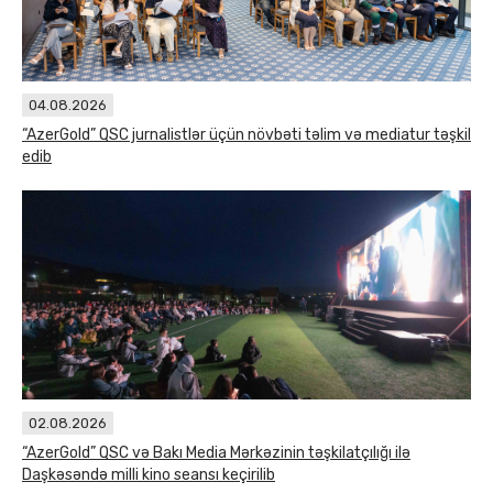
04.08.2026
“AzerGold” QSC jurnalistlər üçün növbəti təlim və mediatur təşkil
edib
02.08.2026
“AzerGold” QSC və Bakı Media Mərkəzinin təşkilatçılığı ilə
Daşkəsəndə milli kino seansı keçirilib