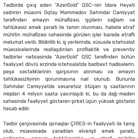
Tədbirdə çıxış edən “AzerGold” QSC-nin İdarə Heyəti
sədrinin müavini Oqtay Məmmədov Səhmdar Cəmiyyət
tərəfindən əməyin mühafizəsi, işçilərin sağlam və
təhlükəsiz əmək şəraiti ilə təmin olunması, habelə ətraf
mühitin mühafizəsi sahəsində görülən işlər barədə ətraflı
məlumat verib. Bildirilib ki, iş yerlərində, xüsusilə istehsalat
müəssisələrində reallaşdırılan profilaktik və preventiv
tədbirlər nəticəsində “AzerGold” QSC tərəfindən bütün
fəaliyyət dövrü ərzində istehsalatda bədbəxt hadisələrin,
peşə xəstəliklərinin qarşısının alınması və əməyin
təhlükəsizliyinin qorunmasına nail olunub. Bununla
Səhmdar Cəmiyyətdə xəsarətsiz ötüşən iş saatlarının
miqdarı 4 milyon saata yaxınlaşıb ki, bu da dağ-mədən
sahəsində fəaliyyət göstərən şirkət üçün yüksək göstərici
hesab edilir.
Tədbir çərçivəsində qonaqlar ÇİRES-in fəaliyyəti ilə tanış
olub, müəssisədə yaradılan əlverişli əmək şəraiti,