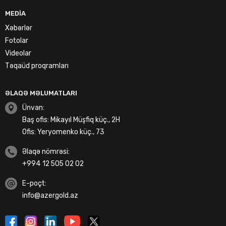
MEDIA
Xəbərlər
Fotolar
Videolar
Təqaüd proqramları
ƏLAQƏ MƏLUMATLARI
Ünvan:
Baş ofis: Mikayıl Müşfiq küç., 2H
Ofis: Yeryomenko küç., 73
Əlaqə nömrəsi:
+994 12 505 02 02
E-poçt:
info@azergold.az