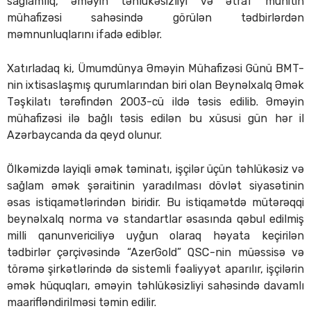
sağlamlıq, əməyin təhlükəsizliyi və ətraf mühitin
mühafizəsi sahəsində görülən tədbirlərdən
məmnunluqlarını ifadə ediblər.
Xatırladaq ki, Ümumdünya Əməyin Mühafizəsi Günü BMT-
nin ixtisaslaşmış qurumlarından biri olan Beynəlxalq Əmək
Təşkilatı tərəfindən 2003-cü ildə təsis edilib. Əməyin
mühafizəsi ilə bağlı təsis edilən bu xüsusi gün hər il
Azərbaycanda da qeyd olunur.
Ölkəmizdə layiqli əmək təminatı, işçilər üçün təhlükəsiz və
sağlam əmək şəraitinin yaradılması dövlət siyasətinin
əsas istiqamətlərindən biridir. Bu istiqamətdə mütərəqqi
beynəlxalq norma və standartlar əsasında qəbul edilmiş
milli qanunvericiliyə uyğun olaraq həyata keçirilən
tədbirlər çərçivəsində “AzerGold” QSC-nin müəssisə və
törəmə şirkətlərində də sistemli fəaliyyət aparılır, işçilərin
əmək hüquqları, əməyin təhlükəsizliyi sahəsində davamlı
maarifləndirilməsi təmin edilir.