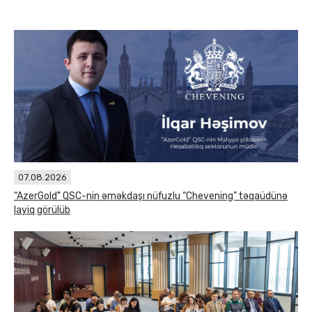
07.08.2026
“AzerGold" QSC-nin əməkdaşı nüfuzlu “Chevening” təqaüdünə
layiq görülüb