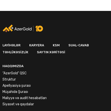
LAYIHƏLƏR
KARYERA
KSM
SUAL-CAVAB
TƏHLÜKƏSIZLIK
SAYTIN XƏRITƏSI
HAQQIMIZDA
“AzerGold” QSC
Struktur
Apellyasiya şurası
Müşahidə Şurası
Maliyyə və audit hesabatları
Siyasət və qaydalar