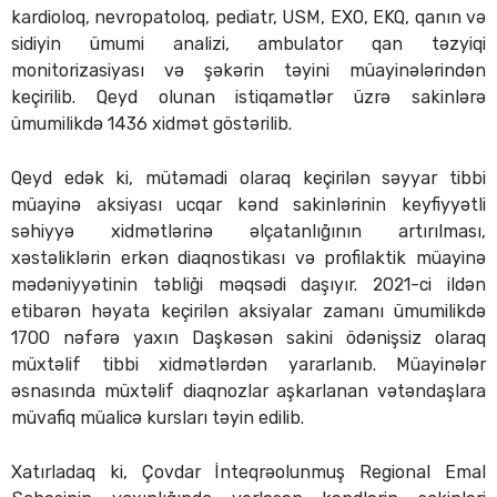
kardioloq, nevropatoloq, pediatr, USM, EXO, EKQ, qanın və
sidiyin ümumi analizi, ambulator qan təzyiqi
monitorizasiyası və şəkərin təyini müayinələrindən
keçirilib. Qeyd olunan istiqamətlər üzrə sakinlərə
ümumilikdə 1436 xidmət göstərilib.
Qeyd edək ki, mütəmadi olaraq keçirilən səyyar tibbi
müayinə aksiyası ucqar kənd sakinlərinin keyfiyyətli
səhiyyə xidmətlərinə əlçatanlığının artırılması,
xəstəliklərin erkən diaqnostikası və profilaktik müayinə
mədəniyyətinin təbliği məqsədi daşıyır. 2021-ci ildən
etibarən həyata keçirilən aksiyalar zamanı ümumilikdə
1700 nəfərə yaxın Daşkəsən sakini ödənişsiz olaraq
müxtəlif tibbi xidmətlərdən yararlanıb. Müayinələr
əsnasında müxtəlif diaqnozlar aşkarlanan vətəndaşlara
müvafiq müalicə kursları təyin edilib.
Xatırladaq ki, Çovdar İnteqrəolunmuş Regional Emal