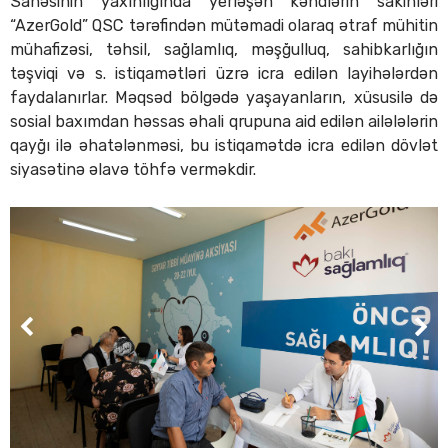
Sahəsinin yaxınlığında yerləşən kəndlərin sakinləri
“AzerGold” QSC tərəfindən mütəmadi olaraq ətraf mühitin
mühafizəsi, təhsil, sağlamlıq, məşğulluq, sahibkarlığın
təşviqi və s. istiqamətləri üzrə icra edilən layihələrdən
faydalanırlar. Məqsəd bölgədə yaşayanların, xüsusilə də
sosial baxımdan həssas əhali qrupuna aid edilən ailələlərin
qayğı ilə əhatələnməsi, bu istiqamətdə icra edilən dövlət
siyasətinə əlavə töhfə verməkdir.