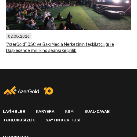
02.08.2026
“AzerGold” QSC və Bakı Media Mərkəzinin təşkilatçılığı ilə
Daşkəsəndə milli kino seansı keçirilib
LAYIHƏLƏR
KARYERA
KSM
SUAL-CAVAB
TƏHLÜKƏSIZLIK
SAYTIN XƏRITƏSI