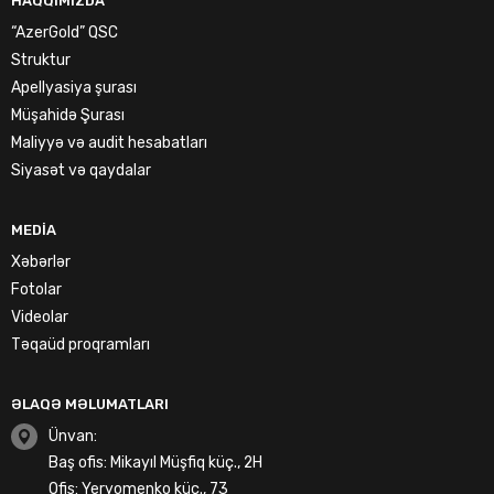
HAQQIMIZDA
“AzerGold” QSC
Struktur
Apellyasiya şurası
Müşahidə Şurası
Maliyyə və audit hesabatları
Siyasət və qaydalar
MEDIA
Xəbərlər
Fotolar
Videolar
Təqaüd proqramları
ƏLAQƏ MƏLUMATLARI
Ünvan:
Baş ofis: Mikayıl Müşfiq küç., 2H
Ofis: Yeryomenko küç., 73