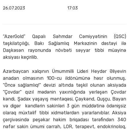
26.07.2023
17:03
“AzerGold” Qapalı Səhmdar Cəmiyyətinin (QSC)
təşkilatçılığı, Bakı Sağlamlıq Mərkəzinin dəstəyi ilə
Daşkəsən rayonunda növbəti səyyar tibbi müayinə
aksiyası keçirilib.
Azərbaycan xalqının Ümummilli Lideri Heydər Əliyevin
anadan olmasının 100-cu ildönümünə həsr olunmuş,
“Öncə sağlamlıq!” devizi altında təşkil olunan aksiyada
“Çovdar” qızıl mədənin yaxınlığında yerləşən Çovdar
kəndi, Şadax yaşayış məntəqəsi, Çaykənd, Quşçu, Bayan
və digər kəndlərin sakinləri 3 gün müddətinə ödənişsiz
olaraq müxtəlif tibbi xidmətlərdən yararlanıblar. Aksiya
çərçivəsində peşəkar həkim briqadası tərəfindən 340
nəfər sakin ümumi cərrah, LOR, terapevt, endokrinoloq,