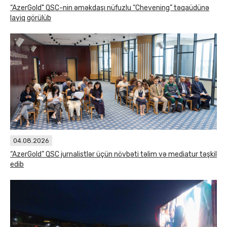
“AzerGold" QSC-nin əməkdaşı nüfuzlu “Chevening” təqaüdünə
layiq görülüb
04.08.2026
“AzerGold” QSC jurnalistlər üçün növbəti təlim və mediatur təşkil
edib