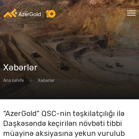
Xəbərlər
Ana səhifə
Xəbərlər
“AzerGold” QSC-nin təşkilatçılığı ilə
Daşkəsəndə keçirilən növbəti tibbi
müayinə aksiyasına yekun vurulub