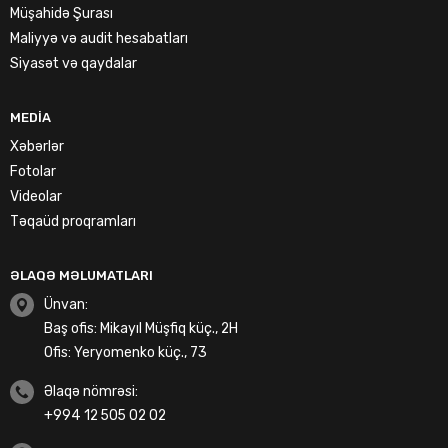
Müşahidə Şurası
Maliyyə və audit hesabatları
Siyasət və qaydalar
MEDIA
Xəbərlər
Fotolar
Videolar
Təqaüd proqramları
ƏLAQƏ MƏLUMATLARI
Ünvan:
Baş ofis: Mikayıl Müşfiq küç., 2H
Ofis: Yeryomenko küç., 73
Əlaqə nömrəsi:
+994 12 505 02 02