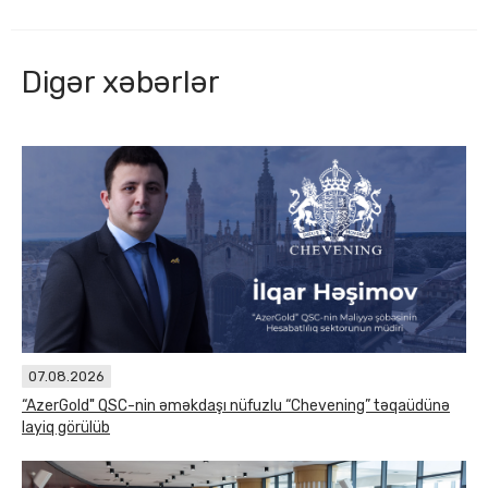
Digər xəbərlər
07.08.2026
“AzerGold" QSC-nin əməkdaşı nüfuzlu “Chevening” təqaüdünə
layiq görülüb