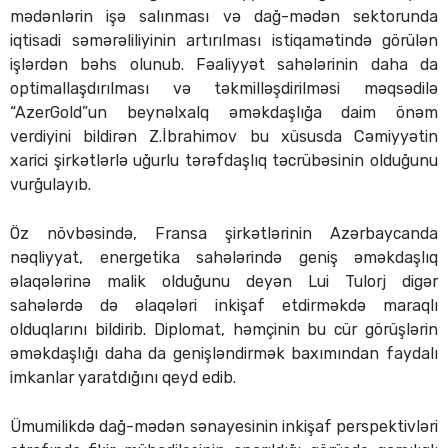
mədənlərin işə salınması və dağ-mədən sektorunda
iqtisadi səmərəliliyinin artırılması istiqamətində görülən
işlərdən bəhs olunub. Fəaliyyət sahələrinin daha da
optimallaşdırılması və təkmilləşdirilməsi məqsədilə
“AzerGold”un beynəlxalq əməkdaşlığa daim önəm
verdiyini bildirən Z.İbrahimov bu xüsusda Cəmiyyətin
xarici şirkətlərlə uğurlu tərəfdaşlıq təcrübəsinin olduğunu
vurğulayıb.
Öz növbəsində, Fransa şirkətlərinin Azərbaycanda
nəqliyyat, energetika sahələrində geniş əməkdaşlıq
əlaqələrinə malik olduğunu deyən Lui Tulorj digər
sahələrdə də əlaqələri inkişaf etdirməkdə maraqlı
olduqlarını bildirib. Diplomat, həmçinin bu cür görüşlərin
əməkdaşlığı daha da genişləndirmək baxımından faydalı
imkanlar yaratdığını qeyd edib.
Ümumilikdə dağ-mədən sənayesinin inkişaf perspektivləri