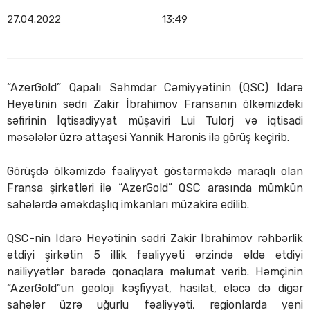
27.04.2022
13:49
“AzerGold” Qapalı Səhmdar Cəmiyyətinin (QSC) İdarə
Heyətinin sədri Zakir İbrahimov Fransanın ölkəmizdəki
səfirinin İqtisadiyyat müşaviri Lui Tulorj və iqtisadi
məsələlər üzrə attaşesi Yannik Haronis ilə görüş keçirib.
Görüşdə ölkəmizdə fəaliyyət göstərməkdə maraqlı olan
Fransa şirkətləri ilə “AzerGold” QSC arasında mümkün
sahələrdə əməkdaşlıq imkanları müzakirə edilib.
QSC-nin İdarə Heyətinin sədri Zakir İbrahimov rəhbərlik
etdiyi şirkətin 5 illik fəaliyyəti ərzində əldə etdiyi
nailiyyətlər barədə qonaqlara məlumat verib. Həmçinin
“AzerGold”un geoloji kəşfiyyat, hasilat, eləcə də digər
sahələr üzrə uğurlu fəaliyyəti, regionlarda yeni