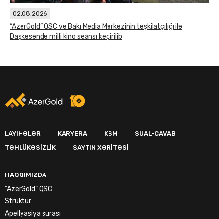
02.08.2026
“AzerGold” QSC və Bakı Media Mərkəzinin təşkilatçılığı ilə
Daşkəsəndə milli kino seansı keçirilib
LAYIHƏLƏR
KARYERA
KSM
SUAL-CAVAB
TƏHLÜKƏSIZLIK
SAYTIN XƏRITƏSI
HAQQIMIZDA
“AzerGold” QSC
Struktur
Apellyasiya şurası