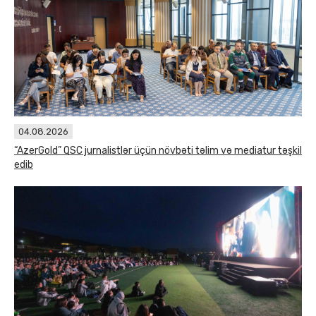
04.08.2026
“AzerGold” QSC jurnalistlər üçün növbəti təlim və mediatur təşkil
edib