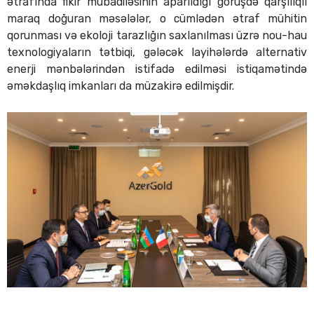
ətrafında fikir mübadiləsinin aparıldığı görüşdə qarşılıqlı
maraq doğuran məsələlər, o cümlədən ətraf mühitin
qorunması və ekoloji tarazlığın saxlanılması üzrə nou-hau
texnologiyaların tətbiqi, gələcək layihələrdə alternativ
enerji mənbələrindən istifadə edilməsi istiqamətində
əməkdaşlıq imkanları da müzakirə edilmişdir.