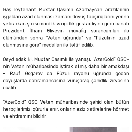
Baş leytenant Muxtar Qasımlı Azərbaycan ərazilərinin
işğaldan azad olunması zamanı döyüş tapşırıqlarını yerinə
yetirərkən şəxsi mərdlik və igidlik göstərdiyinə görə cənab
Prezident İlham Əliyevin müvafiq sərəncamları ilə
ölümündən sonra “Vətən uğrunda” və “Füzulinin azad
olunmasına görə” medalları ilə təltif edilib.
Qeyd edək ki, Muxtar Qasımlı ilə yanaşı, “AzerGold” QSC-
nin Vətən müharibəsində iştirak etmiş daha bir əməkdaşı
– Rauf Əsgərov da Füzuli rayonu uğrunda gedən
döyüşlərdə qəhrəmancasına vuruşaraq şəhidlik zirvəsinə
ucalıb.
“AzerGold” QSC Vətən müharibəsində şəhid olan bütün
hərbçilərimizi qürurla anır, onların əziz xatirələrinə hörmət
və ehtiramını bildirir.