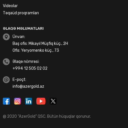
Videolar
Təqaüd proqramları
ƏLAQƏ MƏLUMATLARI
Ünvan:
Baş ofis: Mikayıl Müşfiq küç., 2H
Ofis: Yeryomenko küç., 73
Əlaqə nömrəsi:
+994 12 505 02 02
E-poçt:
info@azergold.az
@ 2020 “AzerGold” QSC. Bütün hüquqlar qorunur.