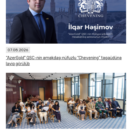
07.08.2026
“AzerGold" QSC-nin əməkdaşı nüfuzlu “Chevening” təqaüdünə
layiq görülüb