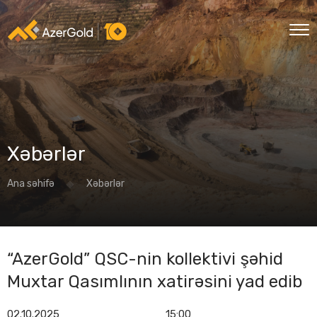
Xəbərlər
Ana səhifə
Xəbərlər
“AzerGold” QSC-nin kollektivi şəhid
Muxtar Qasımlının xatirəsini yad edib
02.10.2025
15:00