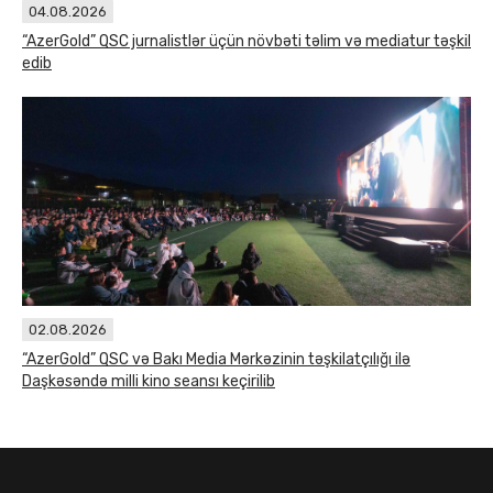
04.08.2026
“AzerGold” QSC jurnalistlər üçün növbəti təlim və mediatur təşkil
edib
02.08.2026
“AzerGold” QSC və Bakı Media Mərkəzinin təşkilatçılığı ilə
Daşkəsəndə milli kino seansı keçirilib