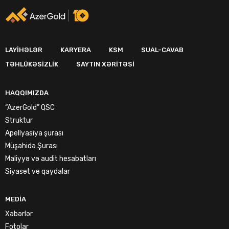
LAYIHƏLƏR
KARYERA
KSM
SUAL-CAVAB
TƏHLÜKƏSIZLIK
SAYTIN XƏRITƏSI
HAQQIMIZDA
“AzerGold” QSC
Struktur
Apellyasiya şurası
Müşahidə Şurası
Maliyyə və audit hesabatları
Siyasət və qaydalar
MEDIA
Xəbərlər
Fotolar