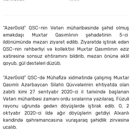
“AzerGold” QSC-nin Vətən müharibəsində şəhid olmuş
əməkdaşı Muxtar Qasımlının şəhadətinin 5-ci
ildönümündə məzarı ziyarət edilib. Ziyarətdə iştirak edən
QSC-nin rəhbərliyi və kollektivi Muxtar Qasımlının əziz
xatirəsinə sonsuz ehtiramını bildirib, məzarı önünə əklil
qoyub, gül dəstələri düzüb.
“AzerGold” QSC-də Mühafizə xidmətində çalışmış Muxtar
Qasımlı Azərbaycan Silahlı Qüvvələrinin ehtiyatda olan
zabiti kimi 27 sentyabr 2020-ci il tarixində başlanan
Vətən müharibəsi zamanı ordu sıralarına yazılaraq, Füzuli
rayonu uğrunda gedən döyüşlərdə iştirak edib. O, 2
oktyabr 2020-ci ildə ağır döyüşlərin getdiyi Alxanlı
kəndində qəhrəmancasına vuraşaraq şəhidlik zirvəsinə
ucalıb.