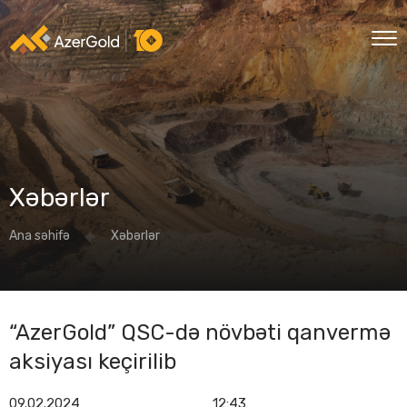
Xəbərlər
Ana səhifə
Xəbərlər
“AzerGold” QSC-də növbəti qanvermə
aksiyası keçirilib
09.02.2024
12:43