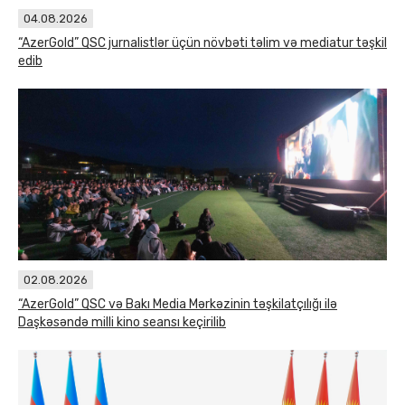
04.08.2026
“AzerGold” QSC jurnalistlər üçün növbəti təlim və mediatur təşkil
edib
02.08.2026
“AzerGold” QSC və Bakı Media Mərkəzinin təşkilatçılığı ilə
Daşkəsəndə milli kino seansı keçirilib