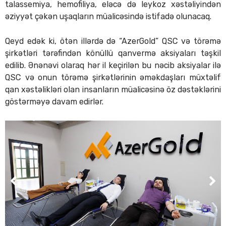
talassemiya, hemofiliya, eləcə də leykoz xəstəliyindən
əziyyət çəkən uşaqların müalicəsində istifadə olunacaq.
Qeyd edək ki, ötən illərdə də “AzerGold” QSC və törəmə
şirkətləri tərəfindən könüllü qanvermə aksiyaları təşkil
edilib. Ənənəvi olaraq hər il keçirilən bu nəcib aksiyalar ilə
QSC və onun törəmə şirkətlərinin əməkdaşları müxtəlif
qan xəstəlikləri olan insanların müalicəsinə öz dəstəklərini
göstərməyə davam edirlər.