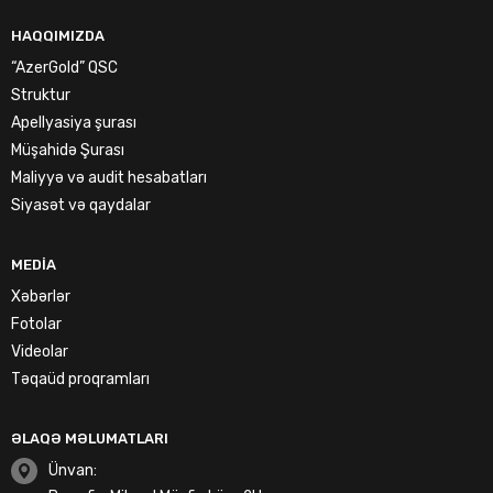
HAQQIMIZDA
“AzerGold” QSC
Struktur
Apellyasiya şurası
Müşahidə Şurası
Maliyyə və audit hesabatları
Siyasət və qaydalar
MEDIA
Xəbərlər
Fotolar
Videolar
Təqaüd proqramları
ƏLAQƏ MƏLUMATLARI
Ünvan: