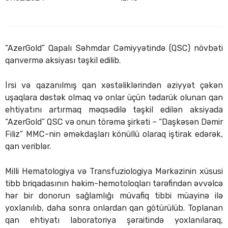
“AzerGold” Qapalı Səhmdar Cəmiyyətində (QSC) növbəti
qanvermə aksiyası təşkil edilib.
İrsi və qazanılmış qan xəstəliklərindən əziyyət çəkən
uşaqlara dəstək olmaq və onlar üçün tədarük olunan qan
ehtiyatını artırmaq məqsədilə təşkil edilən aksiyada
“AzerGold” QSC və onun törəmə şirkəti – “Daşkəsən Dəmir
Filiz” MMC-nin əməkdaşları könüllü olaraq iştirak edərək,
qan veriblər.
Milli Hematologiya və Transfuziologiya Mərkəzinin xüsusi
tibb briqadasının həkim-hemotoloqları tərəfindən əvvəlcə
hər bir donorun sağlamlığı müvafiq tibbi müayinə ilə
yoxlanılıb, daha sonra onlardan qan götürülüb. Toplanan
qan ehtiyatı laboratoriya şəraitində yoxlanılaraq,