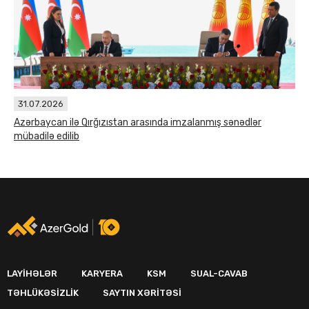
31.07.2026
Azərbaycan ilə Qırğızıstan arasında imzalanmış sənədlər
mübadilə edilib
LAYIHƏLƏR
KARYERA
KSM
SUAL-CAVAB
TƏHLÜKƏSIZLIK
SAYTIN XƏRITƏSI