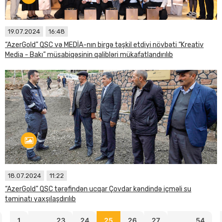
19.07.2024
16:48
“AzerGold” QSC və MEDİA-nın birgə təşkil etdiyi növbəti “Kreativ
Media - Bakı” müsabiqəsinin qalibləri mükafatlandırılıb
18.07.2024
11:22
“AzerGold” QSC tərəfindən ucqar Çovdar kəndində içməli su
təminatı yaxşılaşdırılıb
1
...
23
24
25
26
27
...
54