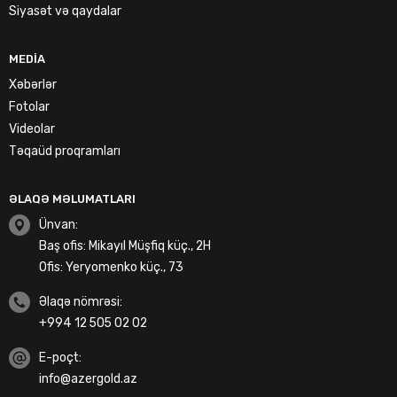
Siyasət və qaydalar
MEDIA
Xəbərlər
Fotolar
Videolar
Təqaüd proqramları
ƏLAQƏ MƏLUMATLARI
Ünvan:
Baş ofis: Mikayıl Müşfiq küç., 2H
Ofis: Yeryomenko küç., 73
Əlaqə nömrəsi:
+994 12 505 02 02
E-poçt:
info@azergold.az