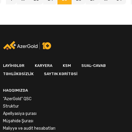
LAYIHƏLƏR
KARYERA
KSM
SUAL-CAVAB
TƏHLÜKƏSIZLIK
SAYTIN XƏRITƏSI
HAQQIMIZDA
“AzerGold” QSC
Struktur
Apellyasiya şurası
Müşahidə Şurası
Maliyyə və audit hesabatları