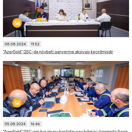
08.08.2024
11:52
“AzerGold” QSC-də növbəti qanvermə aksiyası keçirilmişdir
05.08.2024
16:46
“AzerGold” QSC-nin İşçi qrupu hasilatın pay bölgüsü haqqında Saziş