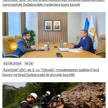
çərçivəsində Gədəbəydəki mədənlərə baxış keçirib
02.08.2024
16:26
“AzerGold” QSC-də 3-cü "Yüksəliş" müsabiqəsinin qalibləri Fərid
İsayev və Əsəd Qurbanzadə ilə görüşlər keçirilib