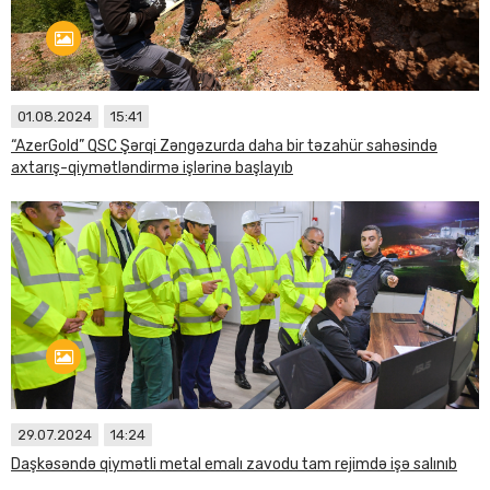
01.08.2024
15:41
“AzerGold” QSC Şərqi Zəngəzurda daha bir təzahür sahəsində
axtarış-qiymətləndirmə işlərinə başlayıb
29.07.2024
14:24
Daşkəsəndə qiymətli metal emalı zavodu tam rejimdə işə salınıb