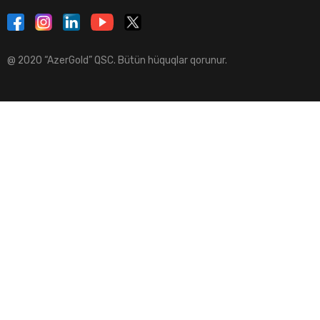
@ 2020 “AzerGold” QSC. Bütün hüquqlar qorunur.