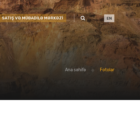
SATIŞ VƏ MÜBADİLƏ MƏRKƏZİ
EN
Ana səhifə
Fotolar