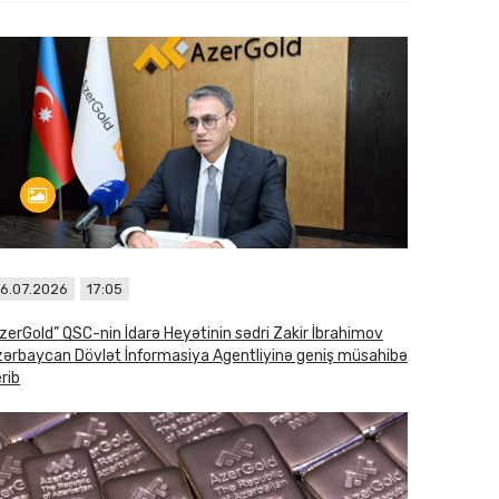
6.07.2026
17:05
zerGold” QSC-nin İdarə Heyətinin sədri Zakir İbrahimov
ərbaycan Dövlət İnformasiya Agentliyinə geniş müsahibə
rib