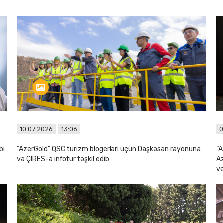
10.07.2026
13:06
0
bi
“AzerGold” QSC turizm blogerləri üçün Daşkəsən rayonuna
“A
və ÇİRES-ə infotur təşkil edib
Az
ve