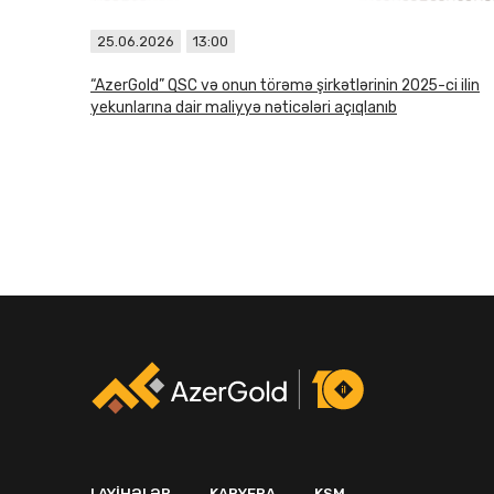
25.06.2026
13:00
“AzerGold” QSC və onun törəmə şirkətlərinin 2025-ci ilin
yekunlarına dair maliyyə nəticələri açıqlanıb
LAYIHƏLƏR
KARYERA
KSM