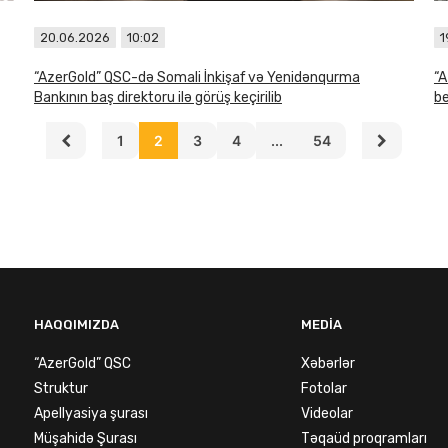
20.06.2026
10:02
1
“AzerGold” QSC-də Somali İnkişaf və Yenidənqurma
“A
Bankının baş direktoru ilə görüş keçirilib
be
1
2
3
4
...
54
HAQQIMIZDA
MEDIA
“AzerGold” QSC
Xəbərlər
Struktur
Fotolar
Apellyasiya şurası
Videolar
Müşahidə Şurası
Təqaüd proqramları