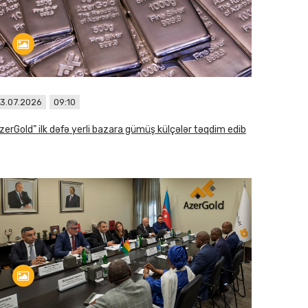
3.07.2026
09:10
zerGold” ilk dəfə yerli bazara gümüş külçələr təqdim edib