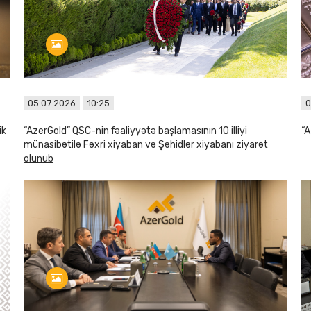
05.07.2026
10:25
0
ik
“AzerGold” QSC-nin fəaliyyətə başlamasının 10 illiyi
“A
münasibətilə Fəxri xiyaban və Şəhidlər xiyabanı ziyarət
olunub