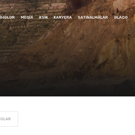
YIHƏLƏR
MEDIA
KSM
KARYERA
SATINALMALAR
ƏLAQƏ
EOLAR