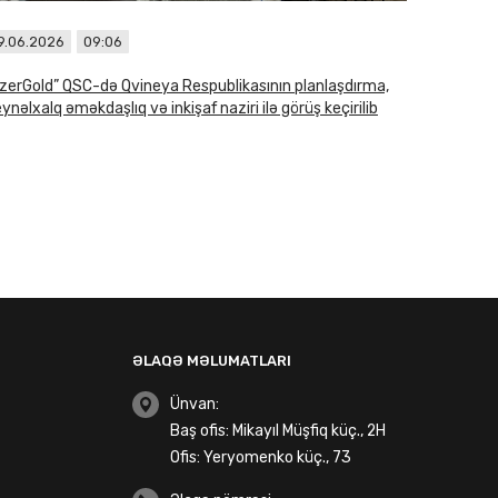
9.06.2026
09:06
zerGold” QSC-də Qvineya Respublikasının planlaşdırma,
ynəlxalq əməkdaşlıq və inkişaf naziri ilə görüş keçirilib
ƏLAQƏ MƏLUMATLARI
Ünvan:
Baş ofis: Mikayıl Müşfiq küç., 2H
Ofis: Yeryomenko küç., 73