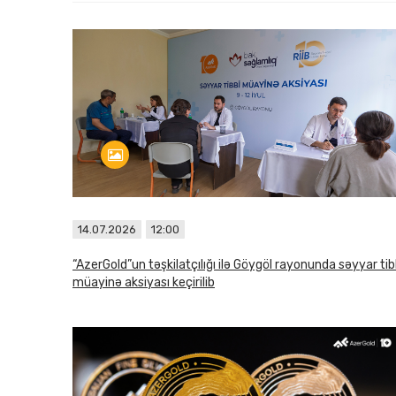
14.07.2026
12:00
“AzerGold”un təşkilatçılığı ilə Göygöl rayonunda səyyar tib
müayinə aksiyası keçirilib