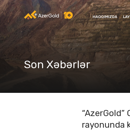
HAQQIMIZDA
LA
Son Xəbərlər
“AzerGold” 
rayonunda k