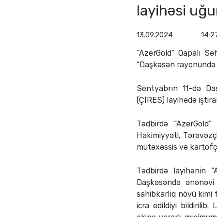
layihəsi uğu
13.09.2024
14:2
“AzerGold” Qapalı Səh
“Daşkəsən rayonunda ka
Sentyabrın 11-də Da
(ÇİRES) layihədə iştira
Tədbirdə “AzerGold” 
Hakimiyyəti, Tərəvəzçi
mütəxəssis və kartofçu
Tədbirdə layihənin “
Daşkəsəndə ənənəvi k
sahibkarlıq növü kimi 
icra edildiyi bildiri