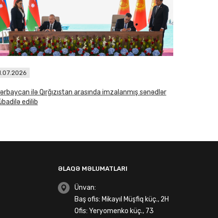
1.07.2026
ərbaycan ilə Qırğızıstan arasında imzalanmış sənədlər
badilə edilib
ƏLAQƏ MƏLUMATLARI
Ünvan:
Baş ofis: Mikayıl Müşfiq küç., 2H
Ofis: Yeryomenko küç., 73