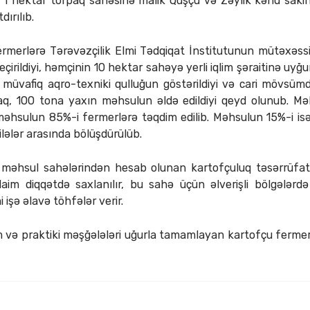
 1 hektar torpaq sahəsinə malik Quşçu və Zəylik kənd sakin
dırılıb.
ermerlərə Tərəvəzçilik Elmi Tədqiqat İnstitutunun mütəxəssis
keçirildiyi, həmçinin 10 hektar sahəyə yerli iqlim şəraitinə uyğ
i, müvafiq aqro-texniki qulluğun göstərildiyi və cari mövsüm
 100 tona yaxın məhsulun əldə edildiyi qeyd olunub. Məlu
 məhsulun 85%-i fermerlərə təqdim edilib. Məhsulun 15%-i 
lələr arasında bölüşdürülüb.
ji məhsul sahələrindən hesab olunan kartofçuluq təsərrüfatın
aim diqqətdə saxlanılır, bu sahə üçün əlverişli bölgələrdə 
 işə əlavə töhfələr verir.
 və praktiki məşğələləri uğurla tamamlayan kartofçu fermerlər