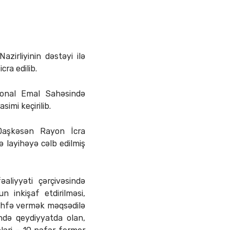
zirliyinin dəstəyi ilə
ra edilib.
ional Emal Sahəsində
imi keçirilib.
, Daşkəsən Rayon İcra
ə layihəyə cəlb edilmiş
aliyyəti çərçivəsində
 inkişaf etdirilməsi,
 töhfə vermək məqsədilə
”ndə qeydiyyatda olan,