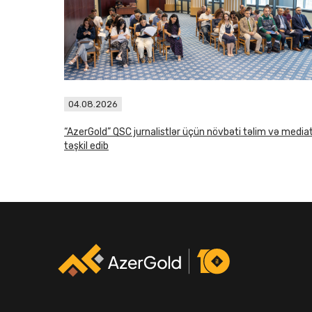
04.08.2026
“AzerGold” QSC jurnalistlər üçün növbəti təlim və media
təşkil edib