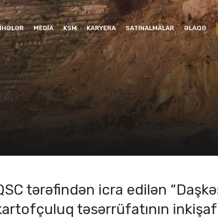
YIHƏLƏR
MEDIA
KSM
KARYERA
SATINALMALAR
ƏLAQƏ
QSC tərəfindən icra edilən “Daşk
artofçuluq təsərrüfatının inkişaf