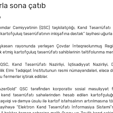
rla sona çatıb
7
mdar Cəmiyyətinin (QSC) təşkilatçılığı, Kənd Təsərrüfatı Na
rtofçuluq təsərrüfatının inkişafına dəstək” layihəsi uğurla ic
şkəsən rayonunda yerləşən Çovdar İnteqrəolunmuş Reg
k etmiş kartofçuluq təsərrüfatı sahiblərinin təltifolunma məras
QSC, Kənd Təsərrüfatı Nazirliyi, İqtisadiyyat Nazirliyi
lik Elmi Tədqiqat İnstitutunun rəsmi nümayəndələri, eləcə d
 fermerlər iştirak ediblər.
AzerGold” QSC tərəfindən korporativ sosial məsuliyyət fə
ənd təsərrüfatı sahələrindən hesab edilən kartofçuluğun
təşviqi və dəmyə üsulu ilə kartof istehsalının artırılmasına
lib. Layihəyə “Elektron Kənd Təsərrüfatı İnformasiya Sistemi