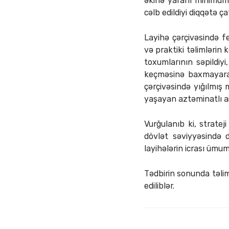
əkinə yararlı minimum
cəlb edildiyi diqqətə çat
Layihə çərçivəsində f
və praktiki təlimlərin 
toxumlarının səpildiy
keçməsinə baxmayaraq,
çərçivəsində yığılmış
yaşayan aztəminatlı ai
Vurğulanıb ki, strate
dövlət səviyyəsində d
layihələrin icrası ümumi
Tədbirin sonunda təlim
ediliblər.