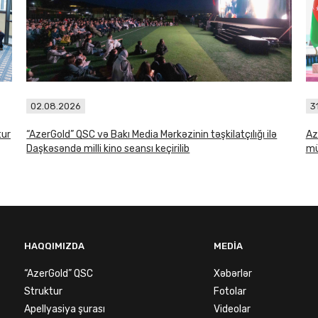
02.08.2026
3
tur
“AzerGold” QSC və Bakı Media Mərkəzinin təşkilatçılığı ilə
Az
Daşkəsəndə milli kino seansı keçirilib
mü
HAQQIMIZDA
MEDIA
“AzerGold” QSC
Xəbərlər
Struktur
Fotolar
Apellyasiya şurası
Videolar