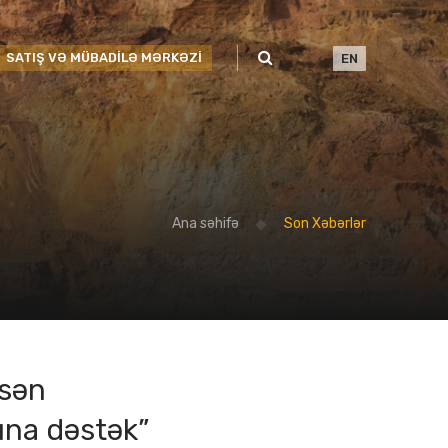
SATIŞ VƏ MÜBADİLƏ MƏRKƏZİ
EN
Ana səhifə
Son Xəbərlər
əsən
ına dəstək”