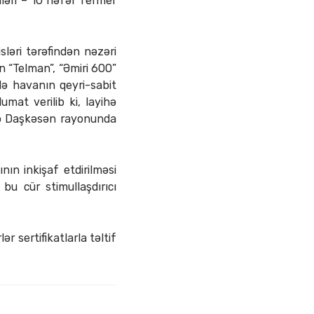
ləri – 10 nəfər fermer
ləri tərəfindən nəzəri
un “Telman”, “Əmiri 600”
də havanın qeyri-sabit
mat verilib ki, layihə
isə Daşkəsən rayonunda
ın inkişaf etdirilməsi
bu cür stimullaşdırıcı
 sertifikatlarla təltif